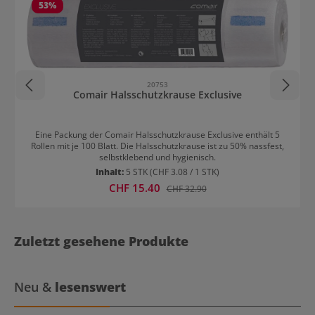
53
%
20753
Comair Halsschutzkrause Exclusive
Eine Packung der Comair Halsschutzkrause Exclusive enthält 5
Rollen mit je 100 Blatt. Die Halsschutzkrause ist zu 50% nassfest,
selbstklebend und hygienisch.
Inhalt:
5 STK
(CHF 3.08 / 1 STK)
Verkaufspreis:
CHF 15.40
Regulärer Preis:
CHF 32.90
Zuletzt gesehene Produkte
Neu &
lesenswert