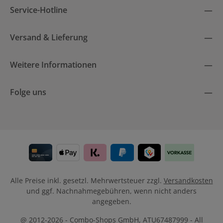
Die mit einem Stern (*) markierten Felder sind
Service-Hotline
Ich habe die
Datenschutzbestimmungen
zur Kenntnis
Pflichtfelder.
genommen und die
AGB
gelesen und bin mit ihnen
einverstanden.
Versand & Lieferung
Weitere Informationen
Folge uns
Alle Preise inkl. gesetzl. Mehrwertsteuer zzgl.
Versandkosten
und ggf. Nachnahmegebühren, wenn nicht anders
angegeben.
@ 2012-2026 - Combo-Shops GmbH, ATU67487999 - All