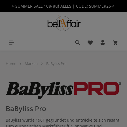
🔅SUMMER SALE 10% auf ALLES | CODE: SUMMER26🔅
alt springen
Du hast 0 Produkt
Waren
Home
Marken
BaByliss Pro
BaByliss Pro
BaByliss wurde 1961 gegründet und entwickelte sich rasant
zum europäischen Marktführer für innovative und