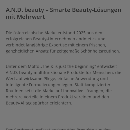
auflegen. Anschließend mit
einer schnellen Bewegung
A.N.D. beauty – Smarte Beauty-Lösungen
abziehen.
mit Mehrwert
Die österreichische Marke entstand 2025 aus dem
erfolgreichen Beauty-Unternehmen andmetics und
verbindet langjährige Expertise mit einem frischen,
ganzheitlichen Ansatz für zeitgemäße Schönheitsroutinen.
Unter dem Motto „The & is just the beginning“ entwickelt
A.N.D. beauty multifunktionale Produkte für Menschen, die
Wert auf wirksame Pflege, einfache Anwendung und
intelligente Formulierungen legen. Statt komplizierter
Routinen setzt die Marke auf innovative Lösungen, die
mehrere Vorteile in einem Produkt vereinen und den
Beauty-Alltag spürbar erleichtern.
Das Sortiment umfasst hochwertige Produkte aus den