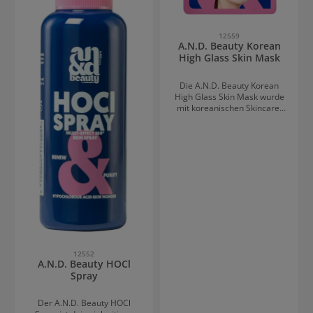
gereinigten Augenbrauen
auftragen und die Härchen in
die gewünschte Form
12559
bringen. Nach Anleitung
A.N.D. Beauty Korean
einwirken lassen.
High Glass Skin Mask
Die A.N.D. Beauty Korean
High Glass Skin Mask wurde
mit koreanischen Skincare-
Experten entwickelt und sorgt
für den ikonischen Glass-
Skin-Glow. Die Deep-
Collagen-Hydrogel-Maske
spendet intensive
Feuchtigkeit und hinterlässt
die Haut sichtbar glatter,
praller und strahlender.Mit
fermentierten Inhaltsstoffen,
Snow Mushroom, Hyaluron,
Centella und Madecassoside
unterstützt sie die
Hautregeneration und sorgt
12552
A.N.D. Beauty HOCl
für einen sofortigen Glow-
Spray
Effekt. Der Color-Changing-
Effekt von Weiß zu
transparent zeigt die aktive
Der A.N.D. Beauty HOCl
Wirkung der