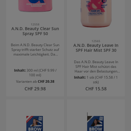
12558
A.N.D. Beauty Clear Sun
Spray SPF 50
12565
Beim A.N.D. Beauty Clear Sun
A.N.D. Beauty Leave In
Spray trifft starker Schutz auf
SPF Hair Mist SPF 30
maximale Leichtigkeit. Das
Clear Sun Spray SPF 50
Das A.N.D. Beauty Leave In
schützt deine Haut
SPF Hair Mist schützt das
zuverlässig vor UV-Strahlen –
Inhalt:
300 ml
(CHF 9.99 /
Haar vor den Belastungen
ganz ohne weiße Rückstände
100 ml)
durch Sonne, Salz und Chlor
Inhalt:
1 stk
(CHF 15.58 / 1
und ohne fettiges Gefühl.
und verleiht ihm ein
Varianten ab
CHF 20.38
stk)
Dank des ultrafeinen
gepflegtes Aussehen. Die
Sprühnebels und des 360°
Regulärer Preis:
Regulärer Preis:
CHF 29.98
CHF 15.58
leichte Leave-in-Formel
Sprühkopfs lässt sich der
beschwert nicht und eignet
Sonnenschutz besonders
sich ideal für die tägliche
einfach und gleichmäßig
Anwendung bei jedem
auftragen. Ideal für Körper
Haartyp.VorteileSPF 30
und Gesicht – auch
Schutz für die HaareLeichte
unterwegs oder als letzter
Leave-in-PflegeBeschwert
Step über dem Make-
das Haar nichtIdeal für
up.AnwendungVor Gebrauch
unterwegsVerleiht ein
gut schütteln und