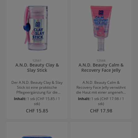
weiße Rückstände. Die
Formel schützt zuverlässig
vor UV-Strahlen und pflegt
die Haut mit Vitamin E, Maisöl
und Beta-Carotin. Wasser-
und schweißresistent – ideal
für jeden
Tag. AnwendungGleichmäßig
auf die Haut auftragen und
regelmäßig nachcremen,
besonders nach dem
Schwimmen, Schwitzen oder
12561
12566
Abtrocknen.
A.N.D. Beauty Clay &
A.N.D. Beauty Calm &
Slay Stick
Recovery Face Jelly
Der A.N.D. Beauty Clay & Slay
A.N.D. Beauty Calm &
Stick ist eine praktische
Recovery Face Jelly verwöhnt
Pflegeergänzung für die
die Haut mit einer angenehm
schnelle und gezielte
leichten Gel-Textur. Die
Inhalt:
1 stk
(CHF 15.85 / 1
Inhalt:
1 stk
(CHF 17.98 / 1
Anwendung. Die handliche
Formel hinterlässt ein
stk)
stk)
Stick-Form ermöglicht ein
frisches Hautgefühl und
Regulärer Preis:
Regulärer Preis:
CHF 15.85
CHF 17.98
unkompliziertes Auftragen
unterstützt die tägliche
und eignet sich ideal für die
Pflegeroutine für einen
tägliche Beauty-
gepflegten
Routine.VorteilePraktisches
Teint.VorteileErfrischende
Stick-FormatGezielte
Jelly-TexturZieht schnell
AnwendungEinfach in der
einAngenehm leicht und