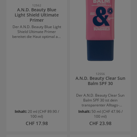
inklusiveAnwendungDirekt
anschließend entgegen der
12562
auf die Lippen auftragen und
Haarwuchsrichtung zügig
A.N.D. Beauty Blue
bei Bedarf mehrmals täglich
abziehen.
Light Shield Ultimate
erneuern.
Primer
Der A.N.D. Beauty Blue Light
Shield Ultimate Primer
bereitet die Haut optimal auf
das Make-up vor und sorgt
für ein ebenmäßiges
Hautbild. Die leichte Formel
schafft eine glatte Grundlage
und unterstützt ein
langanhaltendes Make-up-
Finish.VorteilePerfekte Basis
12556
für Make-upGlättet das
A.N.D. Beauty Clear Sun
HautbildLeichte, angenehme
Balm SPF 30
TexturVerlängert die
Haltbarkeit des Make-
Der A.N.D. Beauty Clear Sun
upsSchutz vor digitalem
Balm SPF 30 ist dein
BlaulichtFür den täglichen
transparenter Alltags-
Gebrauch
Sonnenschutz mit smarter
geeignetAnwendungNach der
Inhalt:
20 ml
(CHF 89.90 /
Inhalt:
50 ml
(CHF 47.96 /
Pflegewirkung. Die leichte,
Hautpflege eine kleine
100 ml)
100 ml)
samtige Textur lässt sich
Menge gleichmäßig auf
Regulärer Preis:
Regulärer Preis:
CHF 17.98
CHF 23.98
einfach auftragen, zieht
Gesicht und Hals auftragen.
schnell ein und hinterlässt ein
Anschließend das Make-up
mattes Finish – ganz ohne
wie gewohnt auftragen.