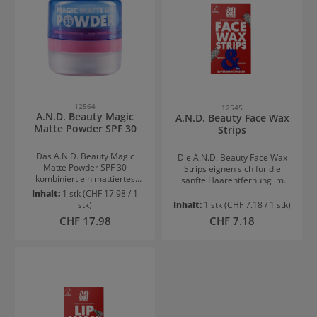
HandhabungIdeal für
kühlend auf der HautIdeal für
unterwegsErgänzt die
die tägliche PflegeSorgt für
tägliche
ein geschmeidiges
HautpflegeAnwendungDirekt
HautgefühlAnwendungMorge
auf die gewünschten
ns und abends auf die
Hautpartien auftragen und
gereinigte Haut auftragen
nach Bedarf einwirken
und sanft einmassieren.
lassen. Anschließend gemäß
der individuellen
12564
12545
Pflegeroutine
A.N.D. Beauty Magic
A.N.D. Beauty Face Wax
weiterbehandeln.
Matte Powder SPF 30
Strips
Das A.N.D. Beauty Magic
Die A.N.D. Beauty Face Wax
Matte Powder SPF 30
Strips eignen sich für die
kombiniert ein mattiertes
sanfte Haarentfernung im
Hautbild mit einem
Gesicht. Die
Inhalt:
1 stk
(CHF 17.98 / 1
angenehm leichten
gebrauchsfertigen Streifen
stk)
Inhalt:
1 stk
(CHF 7.18 / 1 stk)
Tragegefühl und optimalem
entfernen unerwünschte
Regulärer Preis:
Regulärer Preis:
CHF 17.98
CHF 7.18
Schutz vor UV-Strahlen.
Härchen zuverlässig und
Perfekt für schnelle
sorgen für ein glattes,
Auffrischungen
gepflegtes
zwischendurch und ein
Hautbild.VorteileFür
gepflegtes Finish im
empfindliche Gesichtspartien
Alltag.VorteileMattiert
geeignetGebrauchsfertig und
glänzende
praktischPräzise
HautpartienLeichtes,
HaarentfernungGlattes
angenehmes FinishIdeal für
HautgefühlSchnelle