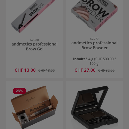
62077
62080
andmetics professional
andmetics professional
Brow Powder
Brow Gel
Inhalt:
5.4 g
(CHF 500.00 /
100 g)
Verkaufspreis:
Verkaufspreis:
CHF 13.00
Regulärer Preis:
CHF 27.00
Regulärer Preis:
CHF 18.00
CHF 32.00
23
%