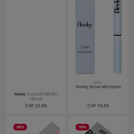
82081
Fleeky Brow Micropen
Inhalt:
5 ml
(CHF 660.00 /
100 ml)
Regulärer Preis:
Regulärer Preis:
CHF 33.00
CHF 16.90
28
%
16
%