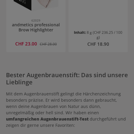
62029
andmetics professional
Brow Highlighter
Inhalt:
8 g
(CHF 236.25 / 100
g)
Verkaufspreis:
CHF 23.00
Regulärer Preis:
Regulärer Preis:
CHF 18.90
CHF 28.00
Bester Augenbrauenstift: Das sind unsere
Lieblinge
Mit dem Augenbrauenstift gelingt die Härchenzeichnung
besonders präzise. Er wird besonders dann gebraucht,
wenn deine Augenbrauen von Natur aus dünn,
unregelmäßig oder hell sind. Wir haben einen
umfangreichen Augenbrauenstift-Test
durchgeführt und
zeigen dir gerne unsere Favoriten: