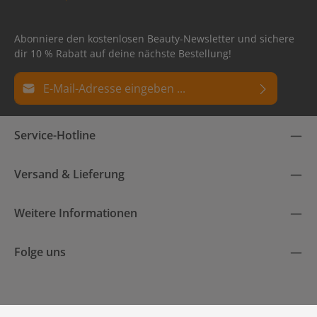
Abonniere den kostenlosen Beauty-Newsletter und sichere
dir 10 % Rabatt auf deine nächste Bestellung!
E-Mail-Adresse*
Datenschutz
Die mit einem Stern (*) markierten Felder sind
Service-Hotline
Ich habe die
Datenschutzbestimmungen
zur Kenntnis
Pflichtfelder.
genommen und die
AGB
gelesen und bin mit ihnen
einverstanden.
Versand & Lieferung
Weitere Informationen
Folge uns