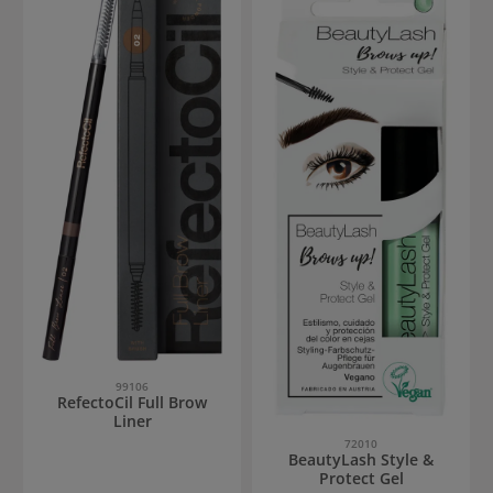
99106
RefectoCil Full Brow
Liner
72010
BeautyLash Style &
Protect Gel