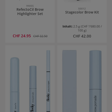
99055
50012
RefectoCil Brow
Stagecolor Brow Kit
Highlighter Set
Inhalt:
2.5 g
(CHF 1’680.00 /
100 g)
Verkaufspreis:
CHF 24.95
Regulärer Preis:
Regulärer Preis:
CHF 42.00
CHF 32.50