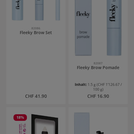
82086
Fleeky Brow Set
82087
Fleeky Brow Pomade
Inhalt:
1.5 g
(CHF 1’126.67 /
100 g)
Regulärer Preis:
Regulärer Preis:
CHF 41.90
CHF 16.90
18
%