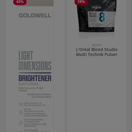
42
%
15
%
93197
L'Oréal Blond Studio
Multi Technik Pulver