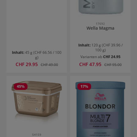
17692
Wella Magma
Inhalt:
120 g
(CHF 39.96 /
100 g)
Inhalt:
45 g
(CHF 66.56 / 100
Varianten ab
CHF 24.95
g)
Verkaufspreis:
Verkaufspreis:
CHF 29.95
Regulärer Preis:
CHF 47.95
Regulärer Preis:
CHF 49.00
CHF 95.00
45
%
17
%
54159