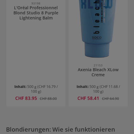
93198
L'Oréal Professionnel
Blond Studio 8 Purple
Lightening Balm
21153
Axenia Bleach XLow
Creme
Inhalt:
500 g
(CHF 16.79 /
Inhalt:
500 g
(CHF 11.68 /
100 g)
100 g)
Verkaufspreis:
Verkaufspreis:
CHF 83.95
Regulärer Preis:
CHF 58.41
Regulärer Preis:
CHF 88.00
CHF 64.90
Blondierungen: Wie sie funktionieren