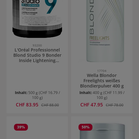
93200
L'Oréal Professionnel
Blond Studio 9 Bonder
Inside Lightening
Powder
17704
Wella Blondor
Freelights weißes
Blondierpulver 400 g
Inhalt:
500 g
(CHF 16.79 /
Inhalt:
400 g
(CHF 11.99 /
100 g)
100 g)
Verkaufspreis:
Verkaufspreis:
CHF 83.95
Regulärer Preis:
CHF 47.95
Regulärer Preis:
CHF 88.00
CHF 78.00
39
%
50
%