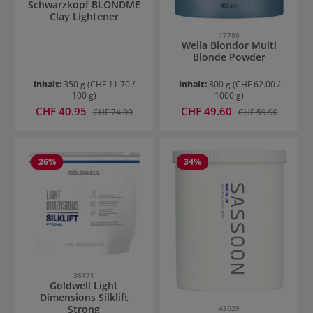
Schwarzkopf BLONDME
Clay Lightener
17780
Wella Blondor Multi
Blonde Powder
Inhalt:
350 g
(CHF 11.70 /
Inhalt:
800 g
(CHF 62.00 /
100 g)
1000 g)
Verkaufspreis:
Verkaufspreis:
CHF 40.95
Regulärer Preis:
CHF 49.60
Regulärer Preis:
CHF 74.00
CHF 59.90
26
%
34
%
36171
Goldwell Light
Dimensions Silklift
Strong
43029