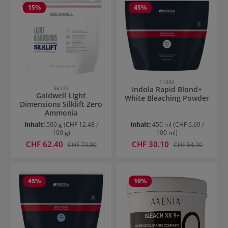
15
%
45
%
11306
Indola Rapid Blond+
36172
Goldwell Light
White Bleaching Powder
Dimensions Silklift Zero
Ammonia
Inhalt:
500 g
(CHF 12.48 /
Inhalt:
450 ml
(CHF 6.69 /
100 g)
100 ml)
Verkaufspreis:
Verkaufspreis:
CHF 62.40
Regulärer Preis:
CHF 30.10
Regulärer Preis:
CHF 73.00
CHF 54.30
45
%
10
%