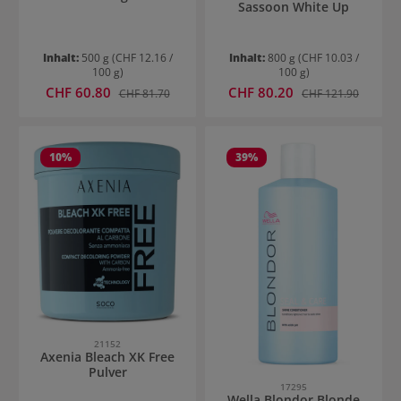
Sassoon White Up
Inhalt:
500 g
(CHF 12.16 /
Inhalt:
800 g
(CHF 10.03 /
100 g)
100 g)
Verkaufspreis:
Verkaufspreis:
CHF 60.80
Regulärer Preis:
CHF 80.20
Regulärer Preis:
CHF 81.70
CHF 121.90
10
%
39
%
21152
Axenia Bleach XK Free
Pulver
17295
Wella Blondor Blonde