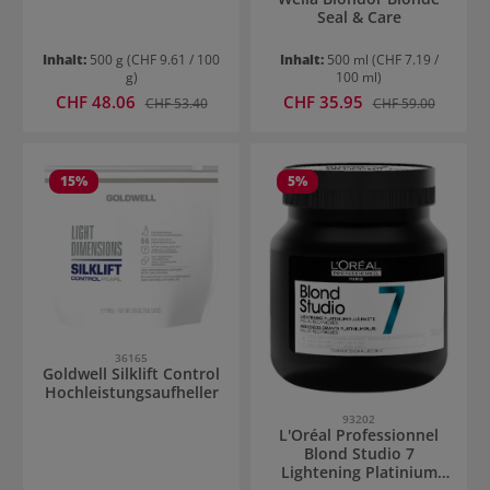
Seal & Care
Inhalt:
500 g
(CHF 9.61 / 100
Inhalt:
500 ml
(CHF 7.19 /
g)
100 ml)
Verkaufspreis:
Verkaufspreis:
CHF 48.06
Regulärer Preis:
CHF 35.95
Regulärer Preis:
CHF 53.40
CHF 59.00
15
%
5
%
36165
Goldwell Silklift Control
Hochleistungsaufheller
93202
L'Oréal Professionnel
Blond Studio 7
Lightening Platinium