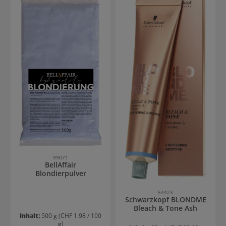
99071
BellAffair
Blondierpulver
54423
Schwarzkopf BLONDME
Bleach & Tone Ash
Inhalt:
500 g
(CHF 1.98 / 100
g)