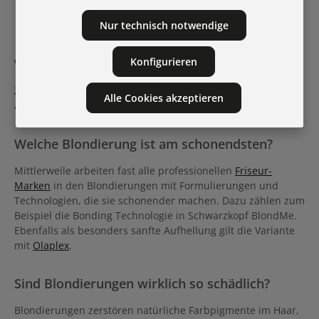
Fragen
Nur technisch notwendige
Wieviel Abstand zwischen Blondierungen?
Konfigurieren
Zwischen einzelnen Blondierungen solltest du sechs bis
Alle Cookies akzeptieren
acht Wochen warten.
Welche Blondierung ist am schonendsten?
Mittlerweile arbeiten fast alle professionellen
Friseur-
Marken
in den Blondierungen mit Formulierungen und
Technologien, die sie schonender machen. Dazu zählen zum
Beispiel die Bonding Technologie in Schwarzkopf BlondMe.
Ebenfalls als besonders sanfte Aufhellung gilt die Variante
mit
Olaplex
.
Sind Blondierungen wirklich so schädlich?
Blondierungen zerstören natürliche Farbpigmente im Haar,