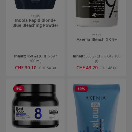
11305
Indola Rapid Blond+
Blue Bleaching Powder
21151
Axenia Bleach XK 9+
Inhalt:
450 ml
(CHF 6.69 /
Inhalt:
500 g
(CHF 8.64 / 100
100 ml)
g)
Verkaufspreis:
Verkaufspreis:
CHF 30.10
Regulärer Preis:
CHF 43.20
Regulärer Preis:
CHF 54.30
CHF 48.00
5
%
10
%