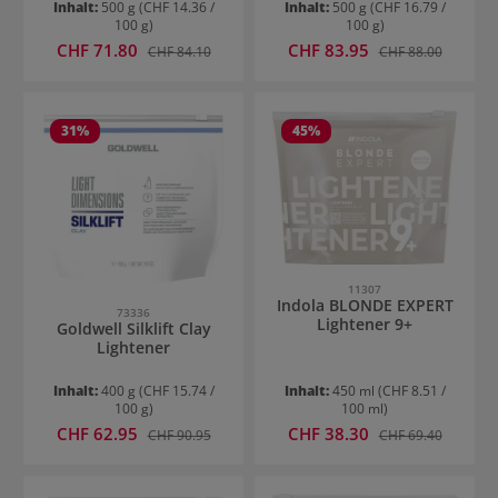
Plus Paste
Inhalt:
500 g
(CHF 14.36 /
Inhalt:
500 g
(CHF 16.79 /
100 g)
100 g)
Verkaufspreis:
Verkaufspreis:
CHF 71.80
Regulärer Preis:
CHF 83.95
Regulärer Preis:
CHF 84.10
CHF 88.00
31
%
45
%
11307
Indola BLONDE EXPERT
73336
Lightener 9+
Goldwell Silklift Clay
Lightener
Inhalt:
400 g
(CHF 15.74 /
Inhalt:
450 ml
(CHF 8.51 /
100 g)
100 ml)
Verkaufspreis:
Verkaufspreis:
CHF 62.95
Regulärer Preis:
CHF 38.30
Regulärer Preis:
CHF 90.95
CHF 69.40