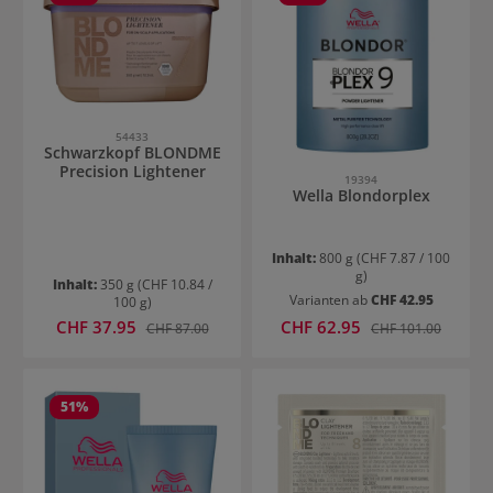
54433
Schwarzkopf BLONDME
Precision Lightener
19394
Wella Blondorplex
Inhalt:
800 g
(CHF 7.87 / 100
g)
Inhalt:
350 g
(CHF 10.84 /
Varianten ab
CHF 42.95
100 g)
Verkaufspreis:
Verkaufspreis:
CHF 37.95
Regulärer Preis:
CHF 62.95
Regulärer Preis:
CHF 87.00
CHF 101.00
51
%