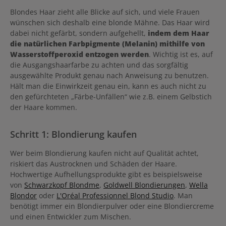
Blondes Haar zieht alle Blicke auf sich, und viele Frauen
wünschen sich deshalb eine blonde Mähne. Das Haar wird
dabei nicht gefärbt, sondern aufgehellt,
indem dem Haar
die natürlichen Farbpigmente (Melanin) mithilfe von
Wasserstoffperoxid entzogen werden
. Wichtig ist es, auf
die Ausgangshaarfarbe zu achten und das sorgfältig
ausgewählte Produkt genau nach Anweisung zu benutzen.
Hält man die Einwirkzeit genau ein, kann es auch nicht zu
den gefürchteten „Färbe-Unfällen“ wie z.B. einem Gelbstich
der Haare kommen.
Schritt 1: Blondierung kaufen
Wer beim Blondierung kaufen nicht auf Qualität achtet,
riskiert das Austrocknen und Schäden der Haare.
Hochwertige Aufhellungsprodukte gibt es beispielsweise
von
Schwarzkopf Blondme
,
Goldwell Blondierungen
,
Wella
Blondor
oder
L'Oréal Professionnel Blond Studio
. Man
benötigt immer ein Blondierpulver oder eine Blondiercreme
und einen Entwickler zum Mischen.