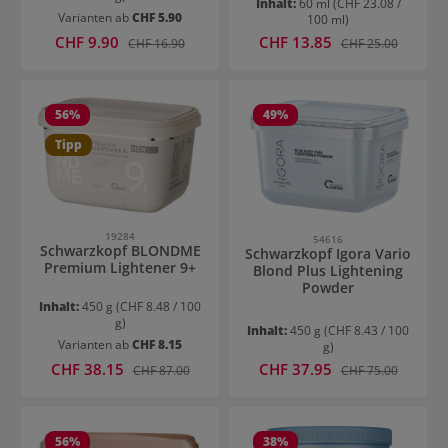
Inhalt:
60 ml
(CHF 23.08 /
Varianten ab
CHF 5.90
100 ml)
Verkaufspreis:
Verkaufspreis:
CHF 9.90
Regulärer Preis:
CHF 13.85
Regulärer Preis:
CHF 16.90
CHF 25.00
56
%
49
%
Tipp
19284
54616
Schwarzkopf BLONDME
Schwarzkopf Igora Vario
Premium Lightener 9+
Blond Plus Lightening
Powder
Inhalt:
450 g
(CHF 8.48 / 100
g)
Inhalt:
450 g
(CHF 8.43 / 100
Varianten ab
CHF 8.15
g)
Verkaufspreis:
Verkaufspreis:
CHF 38.15
Regulärer Preis:
CHF 37.95
Regulärer Preis:
CHF 87.00
CHF 75.00
56
%
38
%