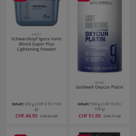
54617
Schwarzkopf Igora Vario
Blond Super Plus
Lightening Powder
36309
Goldwell Oxycur Platin
Inhalt:
450 g
(CHF 9.10 / 100
Inhalt:
500 g
(CHF 10.20 /
g)
100 g)
Verkaufspreis:
Verkaufspreis:
CHF 40.95
Regulärer Preis:
CHF 51.00
Regulärer Preis:
CHF 81.00
CHF 71.40