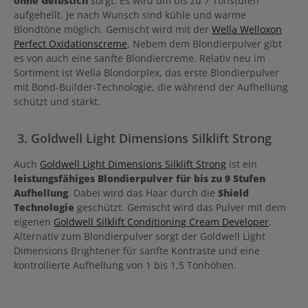
ohne Gelbstich
sorgt. Es wird um bis zu 7 Tonstufen
aufgehellt. Je nach Wunsch sind kühle und warme
Blondtöne möglich. Gemischt wird mit der
Wella Welloxon
Perfect Oxidationscreme
. Nebem dem Blondierpulver gibt
es von auch eine sanfte Blondiercreme. Relativ neu im
Sortiment ist Wella Blondorplex, das erste Blondierpulver
mit Bond-Builder-Technologie, die während der Aufhellung
schützt und stärkt.
3. Goldwell Light Dimensions Silklift Strong
Auch
Goldwell Light Dimensions Silklift Strong
ist ein
leistungsfähiges Blondierpulver für bis zu 9 Stufen
Aufhellung
. Dabei wird das Haar durch die
Shield
Technologie
geschützt. Gemischt wird das Pulver mit dem
eigenen
Goldwell Silklift Conditioning Cream Developer
.
Alternativ zum Blondierpulver sorgt der Goldwell Light
Dimensions Brightener für sanfte Kontraste und eine
kontrollierte Aufhellung von 1 bis 1,5 Tonhöhen.