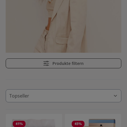
Produkte filtern
41
%
45
%