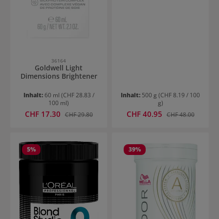
36164
Goldwell Light
Dimensions Brightener
Inhalt:
60 ml
(CHF 28.83 /
Inhalt:
500 g
(CHF 8.19 / 100
100 ml)
g)
Verkaufspreis:
Verkaufspreis:
CHF 17.30
Regulärer Preis:
CHF 40.95
Regulärer Preis:
CHF 29.80
CHF 48.00
5
%
39
%