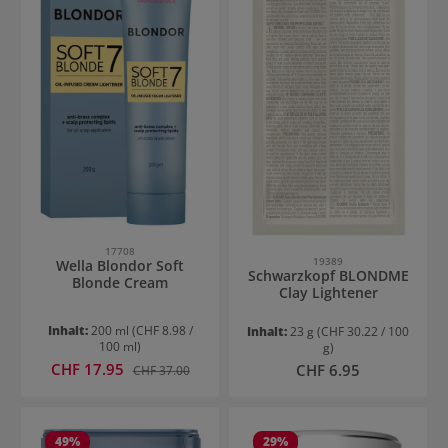
17708
19389
Wella Blondor Soft
Schwarzkopf BLONDME
Blonde Cream
Clay Lightener
Inhalt:
200 ml
(CHF 8.98 /
Inhalt:
23 g
(CHF 30.22 / 100
100 ml)
g)
Verkaufspreis:
CHF 17.95
Regulärer Preis:
Regulärer Preis:
CHF 6.95
CHF 37.00
49
%
29
%