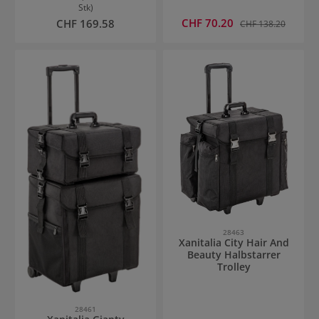
Stk)
Verkaufspreis:
Regulärer Preis:
CHF 70.20
Regulärer Preis:
CHF 169.58
CHF 138.20
28463
Xanitalia City Hair And
Beauty Halbstarrer
Trolley
28461