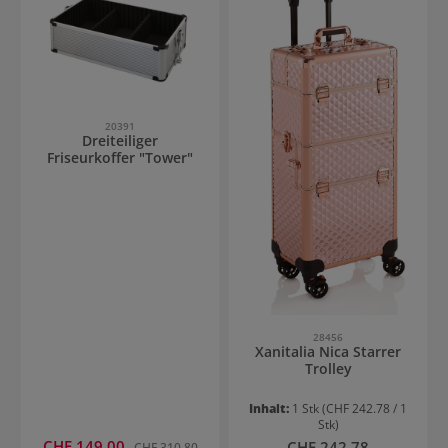
20391
Dreiteiliger
Friseurkoffer "Tower"
28456
Xanitalia Nica Starrer
Trolley
Inhalt:
1 Stk
(CHF 242.78 / 1
Stk)
Verkaufspreis:
CHF 149.00
Regulärer Preis:
Regulärer Preis:
CHF 242.78
CHF 310.80