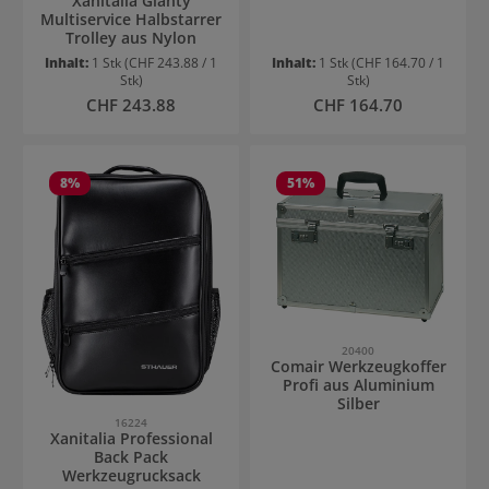
Xanitalia Gianty
Multiservice Halbstarrer
Trolley aus Nylon
Inhalt:
1 Stk
(CHF 243.88 / 1
Inhalt:
1 Stk
(CHF 164.70 / 1
Stk)
Stk)
Regulärer Preis:
Regulärer Preis:
CHF 243.88
CHF 164.70
8
%
51
%
20400
Comair Werkzeugkoffer
Profi aus Aluminium
Silber
16224
Xanitalia Professional
Back Pack
Werkzeugrucksack