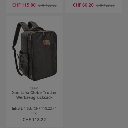
Verkaufspreis:
Verkaufspreis:
CHF 115.80
Regulärer Preis:
CHF 60.20
Regulärer Preis:
CHF 125.90
CHF 123.80
28440
Xanitalia Globe Trotter
Werkzeugrucksack
Inhalt:
1 Stk
(CHF 118.22 / 1
Stk)
Regulärer Preis:
CHF 118.22