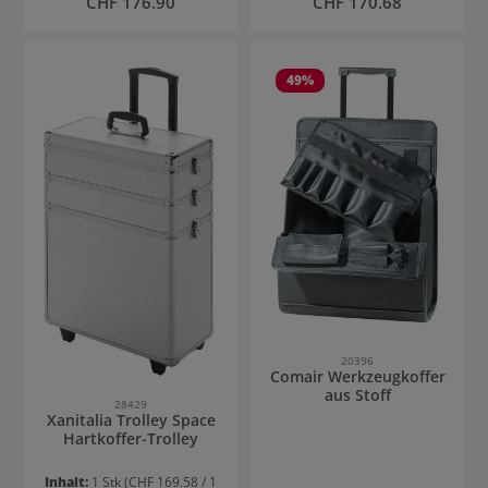
CHF 176.90
CHF 170.68
49
%
20396
Comair Werkzeugkoffer
aus Stoff
28429
Xanitalia Trolley Space
Hartkoffer-Trolley
Inhalt:
1 Stk
(CHF 169.58 / 1