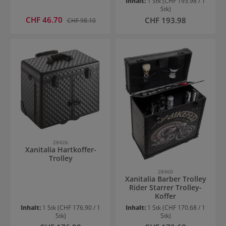
Inhalt:
1 Stk
(CHF 193.98 / 1
Stk)
Verkaufspreis:
CHF 46.70
Regulärer Preis:
Regulärer Preis:
CHF 193.98
CHF 98.10
28426
Xanitalia Hartkoffer-
Trolley
28460
Xanitalia Barber Trolley
Rider Starrer Trolley-
Koffer
Inhalt:
1 Stk
(CHF 176.90 / 1
Inhalt:
1 Stk
(CHF 170.68 / 1
Stk)
Stk)
Regulärer Preis:
Regulärer Preis: