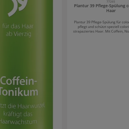
77265
Plantur 39 Pflege-Spülung c
Haar
Plantur 39 Pflege-Spülung für colo
pflegt und schützt speziell color
strapaziertes Haar. Mit Coffein, Ni
bildet es einen Puffer, der das dur
Shampoo eingelagerte Koffein schüt
Ergebnisse werden daher Spülung
gemeinsam verwendet. Plantur 39 Pflege-
Spülung coloriertes Haar: Regen
Schutz für gefärbtes Haar Ab 40 können
Pigmentzellen ihre Farbleistung 
Infolge dessen werden die Haare
weiß. Das bewegt viele dazu, zur C
greifen. Durch häufiges Färben w
stark beansprucht, porös oder soga
Es wird glanzlos und lässt sich 
kämmen. Daher ist eine passende
wichtig. Coloriertes Haar ab 40 benötigt also
Farbschutz, Pflege und Koffein g
werdendes Haar. Die Plantur 39 Pf
für coloriertes und strapazier
regeneriert die Haaroberfläche und
Brillanz. Aktive Avocado-Bestandte
Geschmeidigkeit und eine b
Kämmbarkeit. Zugleich schützt die