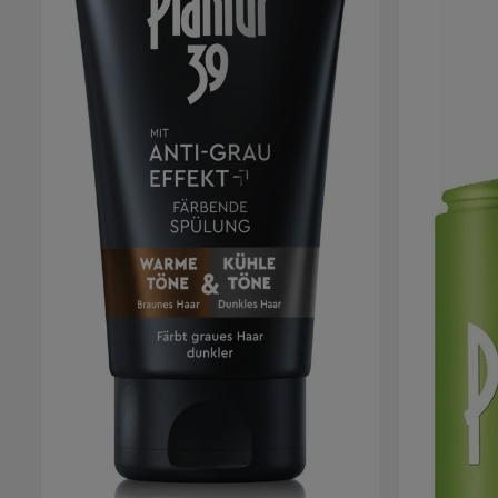
Ergebnisse sind nach etwa. 5-10 Haarwäschen
sichtbar. Je häufiger das Shampoo verwendet
wird, und je länger es im Haar einwirkt, desto
intensiver wird das Ergebnis. Besondere
Inhaltsstoffe 5,6-DHI reagiert mit dem Sauerstoff
in der Luft zum Farbstoff und sorgt dafür, dass
die Haare wieder dunkler werden Coffein
aktiviert die Haarwurzel und beugt
menopausalem Haarausfall vor Phytoflavone
aus dem Weißen Tee stärken die
Widerstandsfähigkeit der Kopfhaut und des
Haarfollikels und verbessern ihre Regeneration
Panthenol pflegt die Haarstruktur und erhöht
das Feuchthaltevermögen der Kopfhaut Zink und
Niacinamid sind wichtig für gesunde
Haarwurzeln und ihr Wachstum