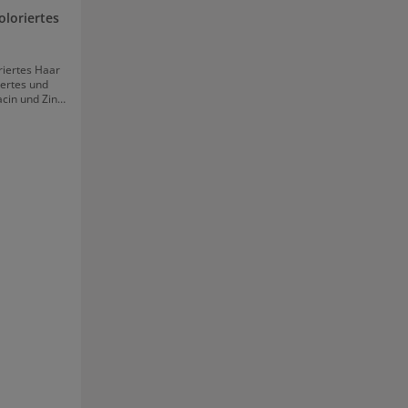
oloriertes
riertes Haar
iertes und
acin und Zink
ch Plantur 39
zt. Für beste
 und Shampoo
eration und
verlieren.
 grau oder
oloration zu
ird das Haar
r geschädigt.
nicht gut
 Farbpflege
egen dünner
lege-Spülung
tes Haar
 steigert die
ile verleihen
essere
 Spülung die