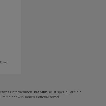
aarausfall
n durch einen
lantur
ar Anwendung
 39 Phyto-
aselnussgroße
ar verteilen
r ausspülen.
00 ml)
 Preis:
 etwas unternehmen.
Plantur 39
ist speziell auf die
 mit einer wirksamen Coffein-Formel.