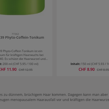
Kopfhaut. Die Pflege-Spülung ist speziell auf die
Plantur 39 Technologie gegen H
abgestimmt und schützt das Koffei
„Coffein-Puffer“ vor dem Herausspülen. P
39 Pflege-Spülung coloriertes Ha
Nach der Haarwäsche mit Plantur
Coffein für coloriertes Haar eine h
Menge gleichmäßig im feuchten Ha
und nach etwa 30 Sekunden wiede
77262
 39 Phyto-Coffein-Tonikum
39 Phyto-Coffein Tonikum ist ein
kum für kräftigen Haarwuchs bei
40. Es schützt die Haarwurzel und
as Haarwachstum mit einer starken
t:
200 ml
(CHF 5.95 / 100 ml)
Inhalt:
150 ml
(CHF 5.93 / 1
rmel ohne Ammoniak und Silikone.
erkaufspreis:
CHF 11.90
Verkaufspreis:
CHF 8.90
Regulärer Preis:
Regulärer
CHF 12.95
CHF 8.95
9 Tonikum gegen Haarausfall bei
er
ünner zu werden und schneller
. Mit dem Tonikum kann man diesen
rlangsamen. Es sorgt für kräftigen
d starkes Haar. Die koffeinhaltige
ützt die Haarwurzel und trägt dazu
 es zu dünnem, brüchigem Haar kommen. Dagegen kann man aber
s Haarwachstum nicht stagniert oder
eugen menopausalem Haarausfall vor und kräftigen die Haarwurzel
ausfall
hochwirksamen Tonik ist für Frauen