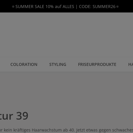
🔅SUMMER SALE 10% auf ALLES | CODE: SUMMER26🔅
COLORATION
STYLING
FRISEURPRODUKTE
H
tur 39
für kein kräftiges Haarwachstum ab 40. Jetzt etwas gegen schwac