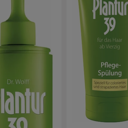
einmassieren. Für mindestens 
einwirken lassen, damit das Koff
Zeit hat, in die Haarwurzeln zu
Danach mit dem passenden Con
fortfahren.