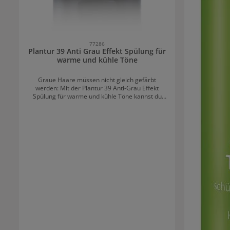
77286
Plantur 39 Anti Grau Effekt Spülung für
warme und kühle Töne
Graue Haare müssen nicht gleich gefärbt
werden: Mit der Plantur 39 Anti-Grau Effekt
Spülung für warme und kühle Töne kannst du
erste graue Strähnen ganz einfach beim
Waschen kaschieren. Die färbende Spülung
wurde speziell für braunes bis dunkles Haar
entwickelt und eignet sich sowohl für warme als
auch kühle Farbtöne. Durch die
Repigmentierungstechnologie, die mit dem
Wirkstoff 5,6 DHI arbeitet, wird das Haar bei
jeder Anwendung sichtbar dunkler – ganz ohne
dauerhafte Coloration. Zusätzlich pflegt die
Spülung die Haarstruktur, verleiht Glanz und
sorgt für geschmeidiges, kräftiger aussehendes
Haar. Vorteile auf einen Blick: Kaschiert graue
Haare sanft und gleichmäßig Für warme und
kühle Nuancen von braunem und dunklem Haar
Mit Pflegekomplex für mehr Glanz &
Geschmeidigkeit Ideal zur Anwendung ab 40