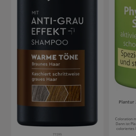
Plantur
Coloration 
Dann ist Pl
coloriertes
tägliche Ha
77285