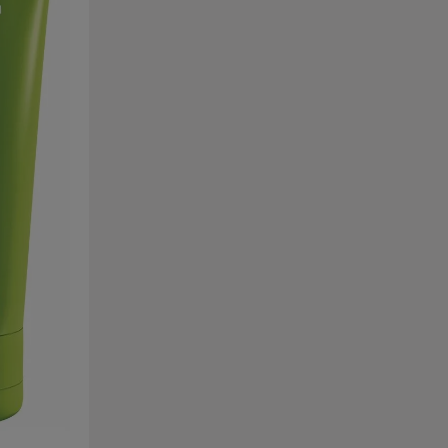
nachwachsenden Haaransatz sehr gut geeignet
2 Minuten
(nicht für die komplette
ein genügend
Grau-/Weißhaarabdeckung). 2-5 Minuten
 gelangen.
einwirken lassen und mit der Plantur 39 Braun
ditioner
Farb-Spülung kombinieren, um eine noch
intensivere Farbbrillanz zu erzielen.