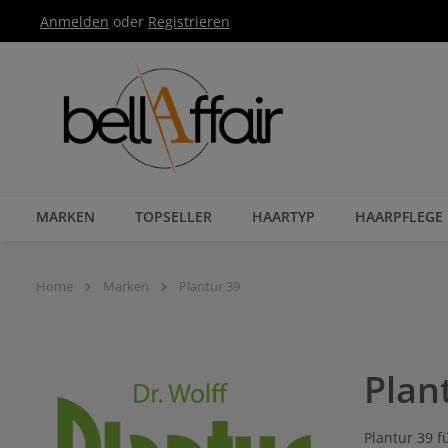
Anmelden
oder
Registrieren
Zur Hauptnavigation springen
MARKEN
TOPSELLER
HAARTYP
HAARPFLEGE
Home
Marken
Plantur 39
Plan
Plantur 39 