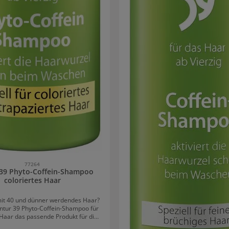
77264
 39 Phyto-Coffein-Shampoo
coloriertes Haar
mit 40 und dünner werdendes Haar?
antur 39 Phyto-Coffein-Shampoo für
 Haar das passende Produkt für die
arwäsche. Das Koffein-Shampoo ist