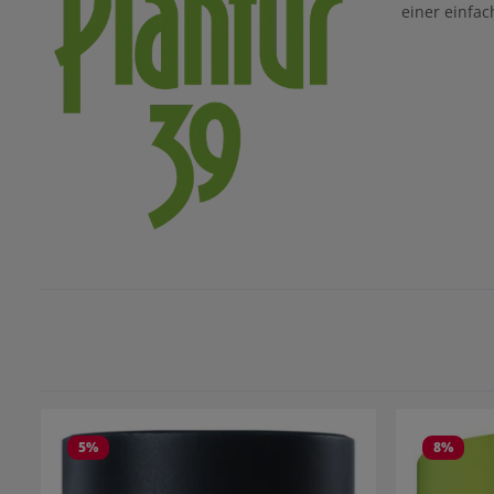
einer einfac
5
%
8
%