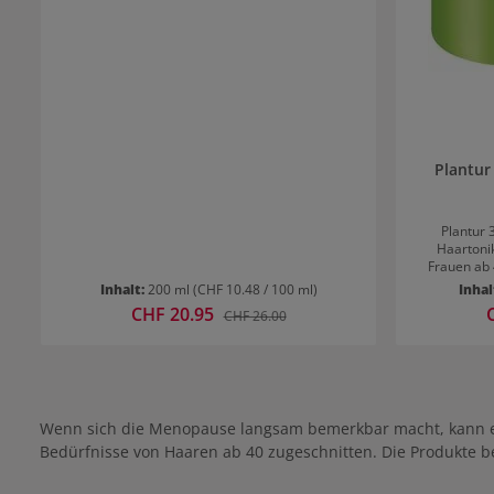
Anwendung Für ein intensiveres Ergebnis
regelmäßig verwenden und idealerweise mit
dem Plantur 39 Anti-Grau Shampoo
kombinieren.
Plantur
Plantur 
Haartoni
Frauen ab 
aktiviert d
Inhalt:
200 ml
(CHF 10.48 / 100 ml)
Inhal
Coffein-Fo
Verkaufspreis:
CHF 20.95
V
Regulärer Preis:
CHF 26.00
Plantur 3
Frauen ab 40 Ab etwa 40 beginnt das Haar in d
Regel d
auszufallen
Prozess ve
Haarwuchs un
Rezeptur sch
Wenn sich die Menopause langsam bemerkbar macht, kann
bei, dass da
Bedürfnisse von Haaren ab 40 zugeschnitten. Die Produkte b
verlangsamt. Die Behandlung von Haar
mit diesem 