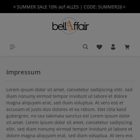
🔅SUMMER SALE 10% auf ALLES | CODE: SUMMER26🔅
alt springen
Du hast 0 Produkt
Waren
Impressum
Lorem ipsum dolor sit amet, consetetur sadipscing elitr, sed
diam nonumy eirmod tempor invidunt ut labore et dolore
magna aliquyam erat, sed diam voluptua. At vero eos et
accusam et justo duo dolores et ea rebum. Stet clita kasd
gubergren, no sea takimata sanctus est Lorem ipsum dolor
sit amet. Lorem ipsum dolor sit amet, consetetur sadipscing
elitr, sed diam nonumy eirmod tempor invidunt ut labore et
dolore magna aliquyam erat, sed diam voluptua. At vero eos