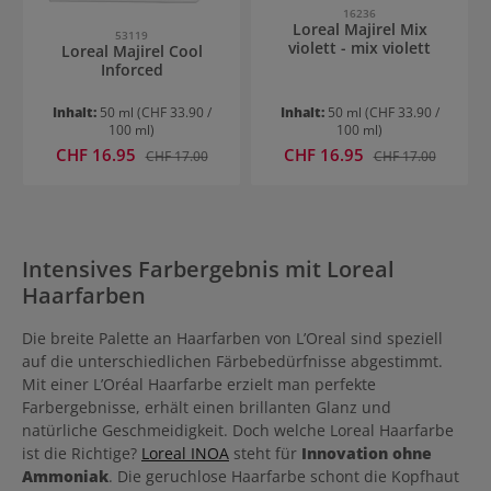
16236
Loreal Majirel Mix
53119
violett - mix violett
Loreal Majirel Cool
Inforced
Inhalt:
50 ml
(CHF 33.90 /
Inhalt:
50 ml
(CHF 33.90 /
100 ml)
100 ml)
Verkaufspreis:
Verkaufspreis:
CHF 16.95
Regulärer Preis:
CHF 16.95
Regulärer Preis:
CHF 17.00
CHF 17.00
Intensives Farbergebnis mit Loreal
Haarfarben
Die breite Palette an Haarfarben von L’Oreal sind speziell
auf die unterschiedlichen Färbebedürfnisse abgestimmt.
Mit einer L’Oréal Haarfarbe erzielt man perfekte
Farbergebnisse, erhält einen brillanten Glanz und
natürliche Geschmeidigkeit. Doch welche Loreal Haarfarbe
ist die Richtige?
Loreal INOA
steht für
Innovation ohne
Ammoniak
. Die geruchlose Haarfarbe schont die Kopfhaut