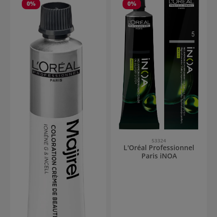
0
%
0
%
53324
L'Oréal Professionnel
Paris iNOA