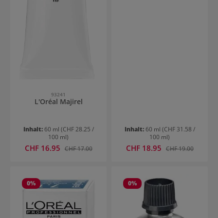
93241
L'Oréal Majirel
Inhalt:
60 ml
(CHF 28.25 /
Inhalt:
60 ml
(CHF 31.58 /
100 ml)
100 ml)
Verkaufspreis:
Verkaufspreis:
CHF 16.95
Regulärer Preis:
CHF 18.95
Regulärer Preis:
CHF 17.00
CHF 19.00
0
%
0
%