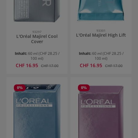
93301
93297
L'Oréal Majirel High Lift
L'Oréal Majirel Cool
Cover
Inhalt:
60 ml
(CHF 28.25 /
Inhalt:
60 ml
(CHF 28.25 /
100 ml)
100 ml)
Verkaufspreis:
Verkaufspreis:
CHF 16.95
Regulärer Preis:
CHF 16.95
Regulärer Preis:
CHF 17.00
CHF 17.00
0
%
0
%