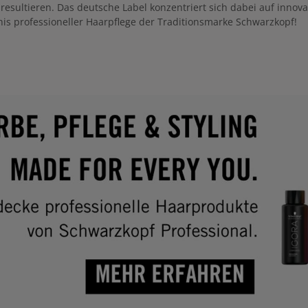
resultieren. Das deutsche Label konzentriert sich dabei auf innov
is professioneller Haarpflege der Traditionsmarke Schwarzkopf!