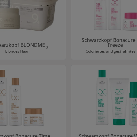
Schwarzkopf Bonacure 
warzkopf BLONDME
Freeze
Blondes Haar
Coloriertes und gesträhntes
zkopf Bonacure Time
Schwarzkopf Bonacure 