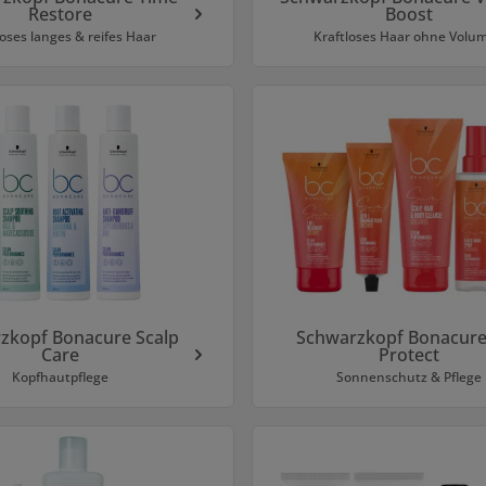
Restore
Boost
loses langes & reifes Haar
Kraftloses Haar ohne Volu
zkopf Bonacure Scalp
Schwarzkopf Bonacure
Care
Protect
Kopfhautpflege
Sonnenschutz & Pflege