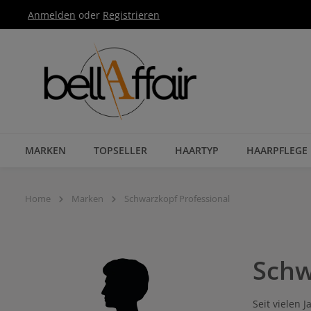
Anmelden
oder
Registrieren
Zur Hauptnavigation springen
MARKEN
TOPSELLER
HAARTYP
HAARPFLEGE
Home
Marken
Schwarzkopf Professional
Schw
Seit vielen 