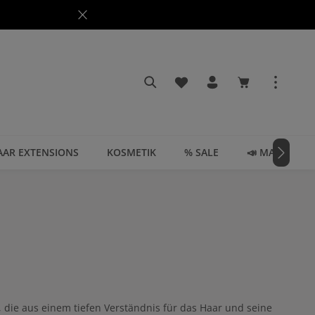
Du hast 0 Produkte auf dem
Warenkorb enth
AAR EXTENSIONS
KOSMETIK
% SALE
📣 MAGAZIN
, die aus einem tiefen Verständnis für das Haar und seine