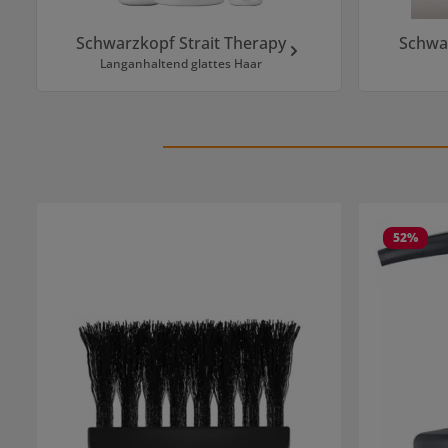
Schwarzkopf Strait Therapy
Schwa
Langanhaltend glattes Haar
Produktgalerie überspringen
52
%