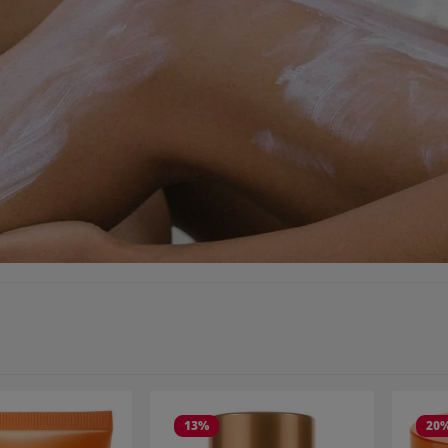
13
%
20