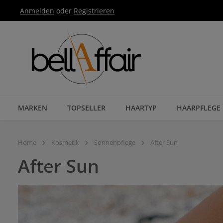
Anmelden
oder
Registrieren
Zur Hauptnavigation springen
MARKEN
TOPSELLER
HAARTYP
HAARPFLEGE
Home
Kosmetik
Sonnenpflege
After Sun
After Sun