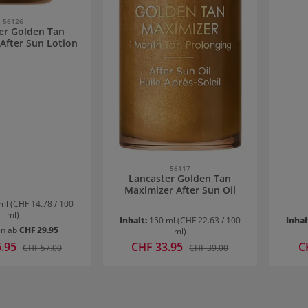
56126
er Golden Tan
After Sun Lotion
56117
Lancaster Golden Tan
Maximizer After Sun Oil
 ml
(CHF 14.78 / 100
ml)
Inhalt:
150 ml
(CHF 22.63 / 100
Inhal
en ab
CHF 29.95
ml)
reis:
6.95
Verkaufspreis:
CHF 33.95
Ve
C
Regulärer Preis:
Regulärer Preis:
CHF 57.00
CHF 39.00