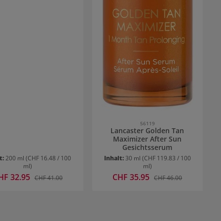
56119
Lancaster Golden Tan
Maximizer After Sun
Gesichtsserum
t:
200 ml
(CHF 16.48 / 100
Inhalt:
30 ml
(CHF 119.83 / 100
ml)
ml)
rkaufspreis:
HF 32.95
Verkaufspreis:
CHF 35.95
Regulärer Preis:
Regulärer Preis:
CHF 41.00
CHF 46.00