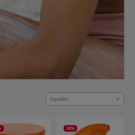
%
22
%