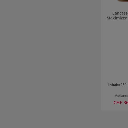
Lancast
Maximizer 
Inhalt:
250
Variant
Verkaufsp
CHF 3