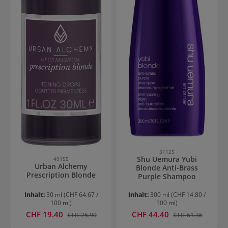
31125
Shu Uemura Yubi
49155
Urban Alchemy
Blonde Anti-Brass
Prescription Blonde
Purple Shampoo
Inhalt:
30 ml
(CHF 64.67 /
Inhalt:
300 ml
(CHF 14.80 /
100 ml)
100 ml)
Verkaufspreis:
Verkaufspreis:
CHF 19.40
Regulärer Preis:
CHF 44.40
Regulärer Preis:
CHF 25.90
CHF 61.36