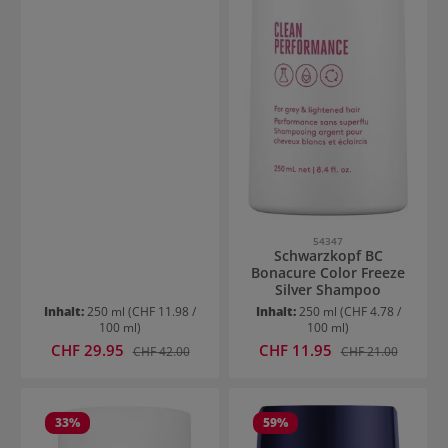
54347
Schwarzkopf BC
Bonacure Color Freeze
Silver Shampoo
Inhalt:
250 ml
(CHF 11.98 /
Inhalt:
250 ml
(CHF 4.78 /
100 ml)
100 ml)
Verkaufspreis:
Verkaufspreis:
CHF 29.95
Regulärer Preis:
CHF 11.95
Regulärer Preis:
CHF 42.00
CHF 21.00
33
%
59
%