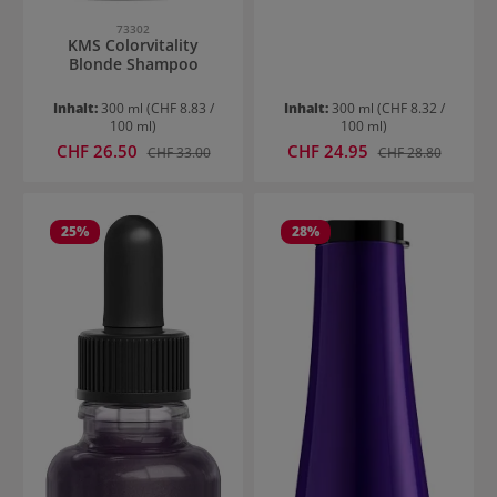
73302
KMS Colorvitality
Blonde Shampoo
Inhalt:
300 ml
(CHF 8.83 /
Inhalt:
300 ml
(CHF 8.32 /
100 ml)
100 ml)
Verkaufspreis:
Verkaufspreis:
CHF 26.50
Regulärer Preis:
CHF 24.95
Regulärer Preis:
CHF 33.00
CHF 28.80
25
%
28
%