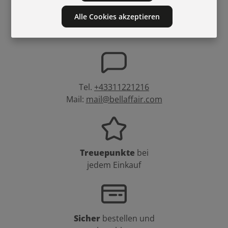
Alle Cookies akzeptieren
Versandkostenfrei
in
Schweiz ab 100 CHF
Tel.
+43311221216
Mail:
mail@bellaffair.com
Treuepunkte
bei
jedem Einkauf
Sicher
bestellen und