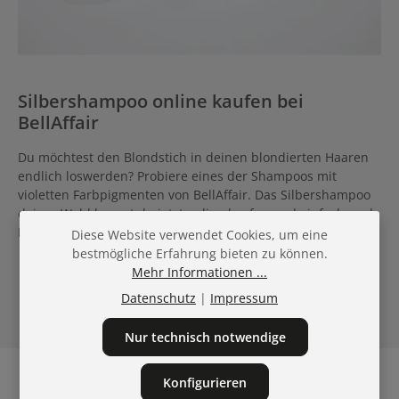
Silbershampoo online kaufen bei
BellAffair
Du möchtest den Blondstich in deinen blondierten Haaren
endlich loswerden? Probiere eines der Shampoos mit
violetten Farbpigmenten von BellAffair. Das Silbershampoo
deiner Wahl kannst du jetzt online kaufen und einfach nach
Hause liefern lassen.
Diese Website verwendet Cookies, um eine
bestmögliche Erfahrung bieten zu können.
Mehr Informationen ...
Datenschutz
|
Impressum
Nur technisch notwendige
Konfigurieren