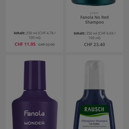
21211
Fanola No Red
Shampoo
Inhalt:
250 ml
(CHF 4.78 /
Inhalt:
350 ml
(CHF 6.69 /
100 ml)
100 ml)
Verkaufspreis:
CHF 11.95
Regulärer Preis:
Regulärer Preis:
CHF 23.40
CHF 22.00