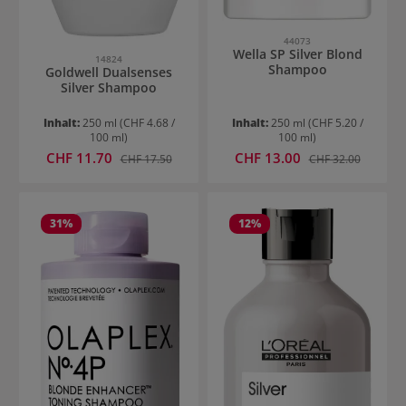
44073
Wella SP Silver Blond
14824
Shampoo
Goldwell Dualsenses
Silver Shampoo
Inhalt:
250 ml
(CHF 4.68 /
Inhalt:
250 ml
(CHF 5.20 /
100 ml)
100 ml)
Verkaufspreis:
Verkaufspreis:
CHF 11.70
Regulärer Preis:
CHF 13.00
Regulärer Preis:
CHF 17.50
CHF 32.00
31
%
12
%