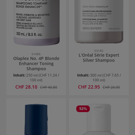
53185
61086
L'Oréal Série Expert
Olaplex No. 4P Blonde
Silver Shampoo
Enhancer Toning
Shampoo
Inhalt:
250 ml
(CHF 11.24 /
Inhalt:
300 ml
(CHF 7.65 /
100 ml)
100 ml)
Verkaufspreis:
Verkaufspreis:
CHF 28.10
Regulärer Preis:
CHF 22.95
Regulärer Preis:
CHF 40.80
CHF 26.00
52
%