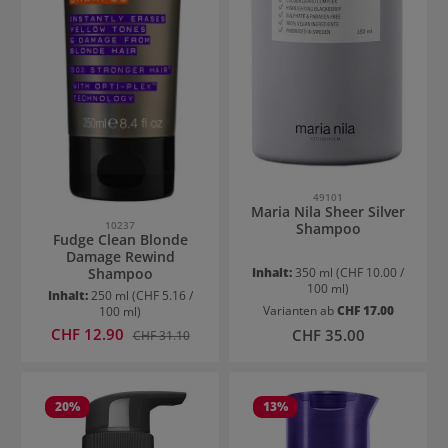
49101
Maria Nila Sheer Silver
10237
Shampoo
Fudge Clean Blonde
Damage Rewind
Shampoo
Inhalt:
350 ml
(CHF 10.00 /
100 ml)
Inhalt:
250 ml
(CHF 5.16 /
Varianten ab
CHF 17.00
100 ml)
Verkaufspreis:
CHF 12.90
Regulärer Preis:
Regulärer Preis:
CHF 35.00
CHF 31.10
20
%
13
%