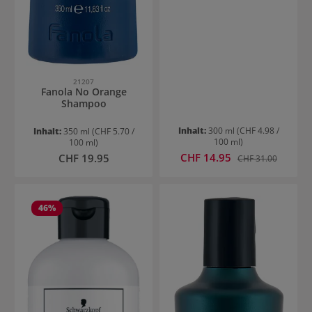
21207
Fanola No Orange
Shampoo
Inhalt:
300 ml
(CHF 4.98 /
Inhalt:
350 ml
(CHF 5.70 /
100 ml)
100 ml)
Verkaufspreis:
Regulärer Preis:
CHF 14.95
Regulärer Preis:
CHF 19.95
CHF 31.00
46
%