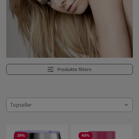
Produkte filtern
29
%
43
%