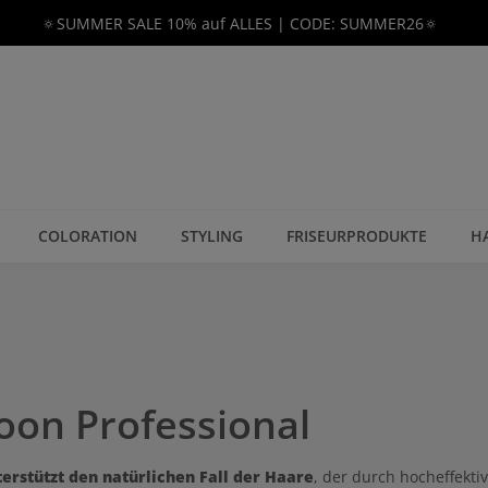
🔅SUMMER SALE 10% auf ALLES | CODE: SUMMER26🔅
COLORATION
STYLING
FRISEURPRODUKTE
H
oon Professional
erstützt den natürlichen Fall der Haare
, der durch hocheffekti