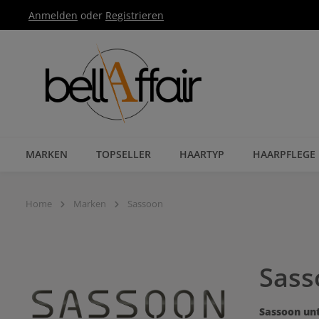
Anmelden
oder
Registrieren
Zur Hauptnavigation springen
MARKEN
TOPSELLER
HAARTYP
HAARPFLEGE
Home
Marken
Sassoon
Sass
Sassoon unt