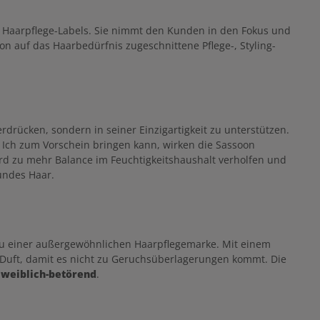
maximale Farbbrillanz und Intensität bis zur
nächsten Coloration beibehält. Das Haar ist ideal
auf die abschließende Pflege mit
che Haarpflege-Labels. Sie nimmt den Kunden in den Fokus und
dem Illuminating Conditioner vorbereitet.
on auf das Haarbedürfnis zugeschnittene Pflege-, Styling-
Anwendung: Sassoon Illuminating Clean
Shampoo sanft auf dem feuchten Haar
aufemulgieren und danach gründlich ausspülen
Resultat: erhöhte Farbintensität langhaltende
Farbe bis zur nächsten Coloration (bei
kombinierter Verwendung aller Sassoon
Illuminating Produkte) kräftige Farben
drücken, sondern in seiner Einzigartigkeit zu unterstützen.
maximaler Glanz Schutz für die Haarstruktur
Das farbschützende Shampoo bewahrt die
s Ich zum Vorschein bringen kann, wirken die Sassoon
Haarfarbe vor dem Verblassen und lässt sie in
d zu mehr Balance im Feuchtigkeitshaushalt verholfen und
ihren schönsten Facetten für lange Zeit strahlen.
sundes Haar.
Die Haarfarbe wirkt außergewöhnlich
illuminiert.
 zu einer außergewöhnlichen Haarpflegemarke. Mit einem
n Duft, damit es nicht zu Geruchsüberlagerungen kommt. Die
d weiblich-betörend
.