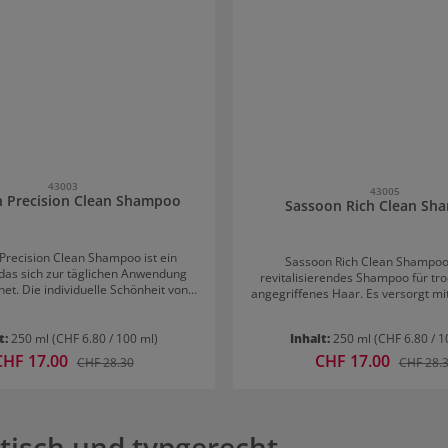
43003
43005
 Precision Clean Shampoo
Sassoon Rich Clean Sh
Precision Clean Shampoo ist ein
Sassoon Rich Clean Shampoo 
as sich zur täglichen Anwendung
revitalisierendes Shampoo für tr
net. Die individuelle Schönheit von
angegriffenes Haar. Es versorgt mit
artyp kann durch die NeoPrimer
und macht das Haar glatt und gesc
 verstärkt werden, indem spezielle
Shampoo ist sehr reichhaltig und s
unterschiedlicher Haartypen- und -
t:
250 ml
(CHF 6.80 / 100 ml)
Inhalt:
250 ml
(CHF 6.80 / 1
angewendet werden. Aufgru
gezielt gepflegt werden. Precision
Aufbauformel eignet es sich auch 
erkaufspreis:
CHF 17.00
Verkaufspreis:
CHF 17.00
Regulärer Preis:
Reguläre
CHF 28.30
CHF 28.
on Sassoon reinigt effektiv und
Reinigung und Pflege von blo
hhaltig. Es ist ein leichtes
blondiertem Haar. Anwendung: Im feuchten
inigungsshampoo, das dem Haar
Haar aufemulgieren und sorgfältig
gene Feuchtigkeit, Glanz und
ne, natürliche Bewegung schenkt.
ktisch und typgerecht