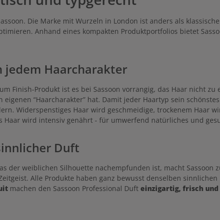
g des Sassoon Precision Clean
: Im feuchten Haar den sanften
femininem Duft sanft einmassieren,
t Sassoon. Die Marke mit Wurzeln in London ist anders als klassis
en lassen und sorgfältig ausspülen.
 optimieren. Anhand eines kompakten Produktportfolios bietet Sasso
on jedem Haarcharakter
Finish-Produkt ist es bei Sassoon vorrangig, das Haar nicht zu er
n eigenen “Haarcharakter” hat. Damit jeder Haartyp sein schönste
ern. Widerspenstiges Haar wird geschmeidige, trockenem Haar wir
tes Haar wird intensiv genährt - für umwerfend natürliches und ge
innlicher Duft
 das der weiblichen Silhouette nachempfunden ist, macht Sassoon
n Zeitgeist. Alle Produkte haben ganz bewusst denselben sinnliche
uit
machen den Sassoon Professional Duft
einzigartig, frisch un