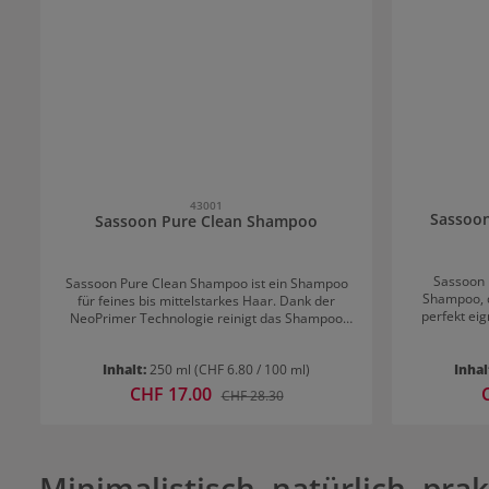
43001
Sassoon
Sassoon Pure Clean Shampoo
Sassoon 
Sassoon Pure Clean Shampoo ist ein Shampoo
Shampoo, d
für feines bis mittelstarkes Haar. Dank der
perfekt eig
NeoPrimer Technologie reinigt das Shampoo
jedem Ha
perfekt, ohne das Haar zu überpflegen oder zur
Technologie
beschweren. Das Haar erhält mehr Fülle und
Bedürfnisse 
Inhalt:
250 ml
(CHF 6.80 / 100 ml)
Inhal
Bewegung und ist sichtlich gereinigt und
strukturen 
revitalisiert. Das Reinigungsshampoo schenkt
Verkaufspreis:
CHF 17.00
V
Regulärer Preis:
CHF 28.30
Clean v
dem Haar Glanz und Geschmeidigkeit. Für alle
nac
Haartypen geeignet. Profi Tipp: Das Pure Clean
Tiefenre
Shampoo von Sassoon ist besonders gut für
ausgewo
Volumenaufbau bei feinem Haar geeignet.
wunderschö
Minimalistisch, natürlich, pra