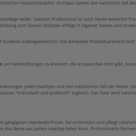
eichlichen Haarphilosophie. Im Fokus stehen der natürliche Fall de
arpflege wider. Sassoon Professional ist auch heute weiterhin fri
ildung zum Sasson-Stylisten erfolgt in eigenen Salons und Acade
d Funktion außergewöhnlich. Das kompakte Produktsortiment teilt s
n
, um Farbrichtungen zu kreieren, die es pauschal nicht gibt. Sasso
rderungen jeden Haartyps und den natürlichen Fall der Haare. Di
assoon "individuell und praktisch" zugleich. Das Haar wird natürli
e gängigsten Haarbedürfnisse. Sie unterstützt und pflegt colorierte
n das Beste aus jedem Haartyp holen kann. Professionelle Formel