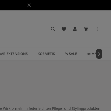
Du hast 0 Produkte auf dem
Warenkorb enth
AAR EXTENSIONS
KOSMETIK
% SALE
📣 MAGAZIN
ve Wirkformeln in federleichten Pflege- und Stylingprodukten