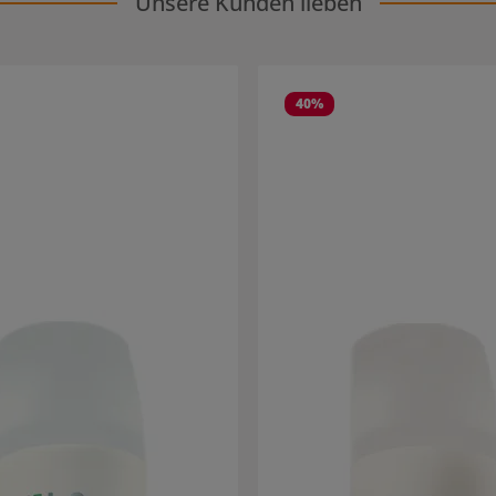
Unsere Kunden lieben
40
%