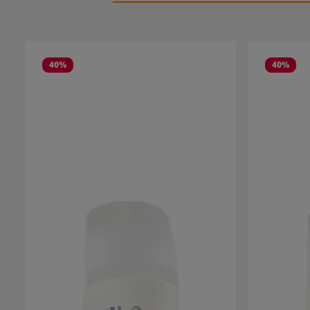
Produktgalerie überspringen
40
%
40
%