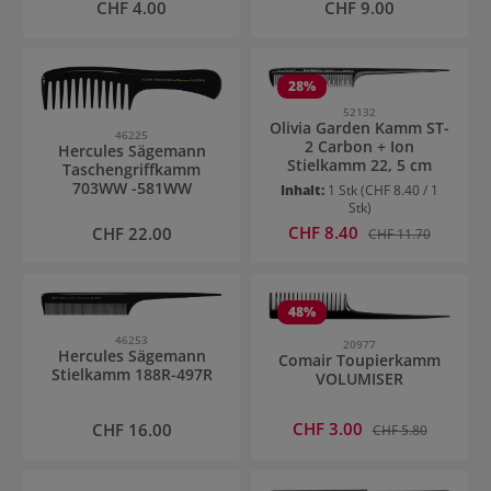
Regulärer Preis:
Regulärer Preis:
CHF 4.00
CHF 9.00
28
%
52132
Olivia Garden Kamm ST-
46225
2 Carbon + Ion
Hercules Sägemann
Stielkamm 22, 5 cm
Taschengriffkamm
703WW -581WW
Inhalt:
1 Stk
(CHF 8.40 / 1
Stk)
Verkaufspreis:
Regulärer Preis:
CHF 8.40
Regulärer Preis:
CHF 22.00
CHF 11.70
48
%
46253
20977
Hercules Sägemann
Comair Toupierkamm
Stielkamm 188R-497R
VOLUMISER
Verkaufspreis:
Regulärer Preis:
CHF 3.00
Regulärer Preis:
CHF 16.00
CHF 5.80