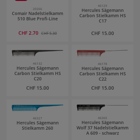
46129
20266
Hercules Sägemann
Comair Nadelstielkamm
Carbon Stielkamm HS
510 Blue Profi-Line
C17
Verkaufspreis:
CHF 2.70
Regulärer Preis:
Regulärer Preis:
CHF 15.00
CHF 5.30
46132
46178
Hercules Sägemann
Hercules Sägemann
Carbon Stielkamm HS
Carbon Stielkamm HS
C20
C22
Regulärer Preis:
Regulärer Preis:
CHF 15.00
CHF 15.00
46365
46327
Hercules Sägemann
Hercules Sägemann
Wolf 37 Nadelstielkamm
Stielkamm 260
A 609 - schwarz