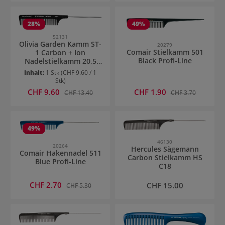
28
%
49
%
52131
Olivia Garden Kamm ST-
20279
Comair Stielkamm 501
1 Carbon + Ion
Black Profi-Line
Nadelstielkamm 20,5
cm
Inhalt:
1 Stk
(CHF 9.60 / 1
Stk)
Verkaufspreis:
Verkaufspreis:
CHF 9.60
Regulärer Preis:
CHF 1.90
Regulärer Preis:
CHF 13.40
CHF 3.70
49
%
46130
20264
Hercules Sägemann
Comair Hakennadel 511
Carbon Stielkamm HS
Blue Profi-Line
C18
Verkaufspreis:
CHF 2.70
Regulärer Preis:
Regulärer Preis:
CHF 15.00
CHF 5.30