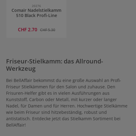
20276
Comair Nadelstielkamm
510 Black Profi-Line
Verkaufspreis:
CHF 2.70
Regulärer Preis:
CHF 5.30
Friseur-Stielkamm: das Allround-
Werkzeug
Bei BellAffair bekommst du eine große Auswahl an Profi-
Friseur Stielkämmen für den Salon und zuhause. Den
Frisuren-Helfer gibt es in vielen Ausführungen aus
Kunststoff, Carbon oder Metall, mit kurzer oder langer
Nadel, für Damen und für Herren. Hochwertige Stielkämme
wie beim Friseur sind hitzebeständig, robust und
antistatisch. Entdecke jetzt das Stielkamm Sortiment bei
BellAffair!