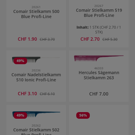
20267
20261
Comair Stielkamm 519
Comair Stielkamm 500
Blue Profi-Line
Blue Profi-Line
Inhalt:
1 STK
(CHF 2.70 / 1
STK)
Verkaufspreis:
Verkaufspreis:
CHF 1.90
Regulärer Preis:
CHF 2.70
Regulärer Preis:
CHF 3.70
CHF 5.30
49
%
46333
20236
Hercules Sägemann
Comair Nadelstielkamm
Stielkamm 263
510 Ionic Profi-Line
Verkaufspreis:
CHF 3.10
Regulärer Preis:
Regulärer Preis:
CHF 7.00
CHF 6.10
49
%
56
%
20262
Comair Stielkamm 502
Blue Profi-Line