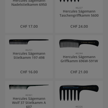
Hercules Sägemann
Nadelstielkamm 6950
46227
Hercules Sägemann
Taschengriffkamm 5600
Regulärer Preis:
Regulärer Preis:
CHF 17.00
CHF 24.00
46251
Hercules Sägemann
46244
Hercules Sägemann
Stielkamm 197-498
Griffkamm 696W-591W
Regulärer Preis:
Regulärer Preis:
CHF 16.00
CHF 21.00
46361
Hercules Sägemann
Wolf 37 Stielkamm A
607
46226