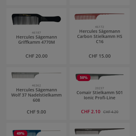
46172
Hercules Sägemann
46187
Carbon Stielkamm HS
Hercules Sägemann
C16
Griffkamm 4770M
Regulärer Preis:
Regulärer Preis:
CHF 20.00
CHF 15.00
50
%
46362
20237
Hercules Sägemann
Comair Stielkamm 501
Wolf 37 Nadelstielkamm
Ionic Profi-Line
608
Verkaufspreis:
Regulärer Preis:
CHF 2.10
Regulärer Preis:
CHF 9.00
CHF 4.20
49
%