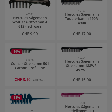
46197
Hercules Sägemann
46371
Hercules Sägemann
Toupierkamm 190R-
Wolf 37 Griffkamm A
490R
612 - schwarz
Regulärer Preis:
Regulärer Preis:
CHF 9.00
CHF 17.00
50
%
46254
20228
Hercules Sägemann
Comair Stielkamm 501
Stielkamm 188WR-
Carbon Profi Line
497WR
Verkaufspreis:
CHF 3.10
Regulärer Preis:
Regulärer Preis:
CHF 16.00
CHF 6.20
51
%
46330
Hercules Sägemann
Stielkamm 261
20265