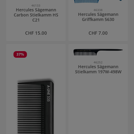
46133
Hercules Sägemann
46338
Hercules Sägemann
Carbon Stielkamm HS
Griffkamm 5630
C21
Regulärer Preis:
Regulärer Preis:
CHF 15.00
CHF 7.00
37
%
46252
Hercules Sägemann
Stielkamm 197W-498W