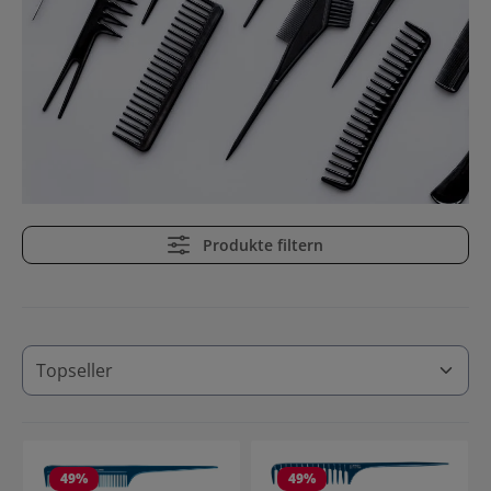
Produkte filtern
49
%
49
%