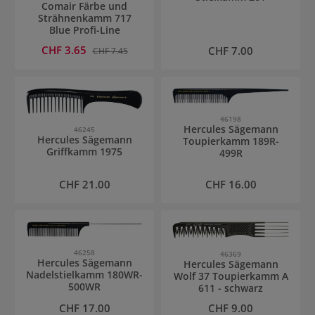
Comair Färbe und
Strähnenkamm 717
Blue Profi-Line
Verkaufspreis:
CHF 3.65
Regulärer Preis:
Regulärer Preis:
CHF 7.00
CHF 7.45
46198
Hercules Sägemann
46245
Hercules Sägemann
Toupierkamm 189R-
Griffkamm 1975
499R
Regulärer Preis:
Regulärer Preis:
CHF 21.00
CHF 16.00
46258
46369
Hercules Sägemann
Hercules Sägemann
Nadelstielkamm 180WR-
Wolf 37 Toupierkamm A
500WR
611 - schwarz
Regulärer Preis:
Regulärer Preis:
CHF 17.00
CHF 9.00