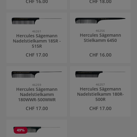
Regulärer Preis:
Regulärer Preis:
CHF 16.00
CHF 18.00
46256
46261
Hercules Sägemann
Hercules Sägemann
Stielkamm 6450
Nadelstielkamm 185R -
515R
Regulärer Preis:
Regulärer Preis:
CHF 17.00
CHF 16.00
46257
46259
Hercules Sägemann
Hercules Sägemann
Nadelstielkamm 180R-
Nadelstielkamm
500R
180WWR-500WWR
Regulärer Preis:
Regulärer Preis:
CHF 17.00
CHF 17.00
49
%