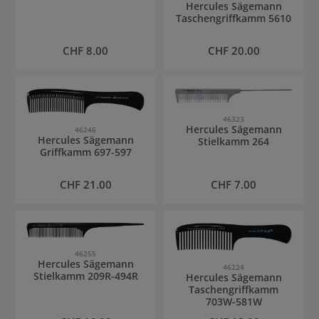
Hercules Sägemann
Taschengriffkamm 5610
Regulärer Preis:
Regulärer Preis:
CHF 8.00
CHF 20.00
46323
Hercules Sägemann
46246
Hercules Sägemann
Stielkamm 264
Griffkamm 697-597
Regulärer Preis:
Regulärer Preis:
CHF 21.00
CHF 7.00
46255
Hercules Sägemann
46224
Stielkamm 209R-494R
Hercules Sägemann
Taschengriffkamm
703W-581W