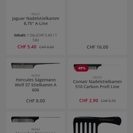
40221
Jaguar Nadelstielkamm
8,75" A-Line
Inhalt:
1 Stk
(CHF 5.40 / 1
Stk)
Verkaufspreis:
CHF 5.40
Regulärer Preis:
Regulärer Preis:
CHF 16.00
CHF 8.60
49
%
46359
20225
Hercules Sägemann
Comair Nadelstielkamm
Wolf 37 Stielkamm A
510 Carbon Profi Line
606
Verkaufspreis:
Regulärer Preis:
CHF 2.90
Regulärer Preis:
CHF 8.00
CHF 5.70
46262