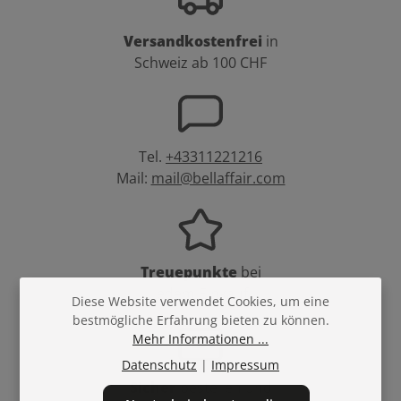
Versandkostenfrei
in
Schweiz ab 100 CHF
Tel.
+43311221216
Mail:
mail@bellaffair.com
Treuepunkte
bei
jedem Einkauf
Diese Website verwendet Cookies, um eine
bestmögliche Erfahrung bieten zu können.
Mehr Informationen ...
Datenschutz
|
Impressum
Sicher
bestellen und