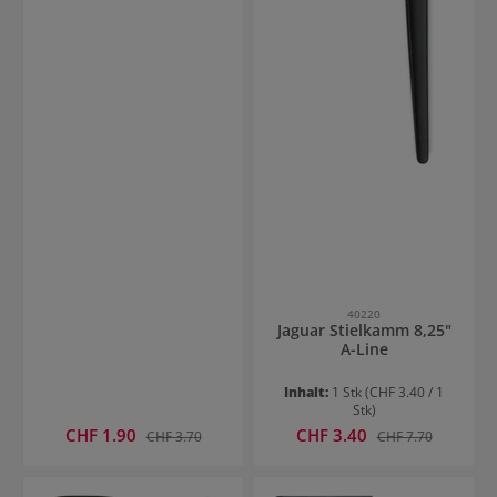
40220
Jaguar Stielkamm 8,25"
A-Line
Inhalt:
1 Stk
(CHF 3.40 / 1
Stk)
Verkaufspreis:
Verkaufspreis:
CHF 1.90
Regulärer Preis:
CHF 3.40
Regulärer Preis:
CHF 3.70
CHF 7.70