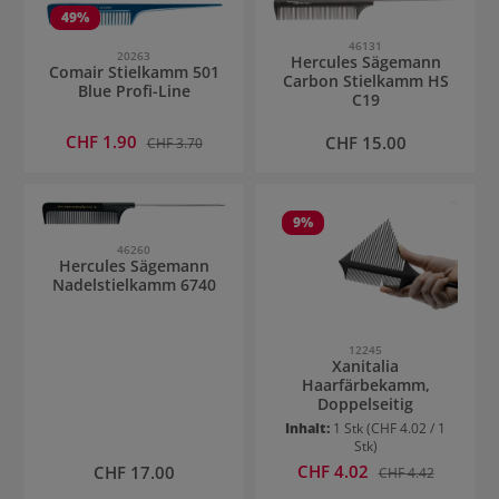
49
%
46131
20263
Hercules Sägemann
Comair Stielkamm 501
Carbon Stielkamm HS
Blue Profi-Line
C19
Verkaufspreis:
CHF 1.90
Regulärer Preis:
Regulärer Preis:
CHF 15.00
CHF 3.70
9
%
46260
Hercules Sägemann
Nadelstielkamm 6740
12245
Xanitalia
Haarfärbekamm,
Doppelseitig
Inhalt:
1 Stk
(CHF 4.02 / 1
Stk)
Verkaufspreis:
Regulärer Preis:
CHF 4.02
Regulärer Preis:
CHF 17.00
CHF 4.42