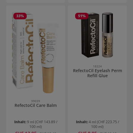
33
%
51
%
18224
RefectoCil Eyelash Perm
Refill Glue
99039
RefectoCil Care Balm
Inhalt:
9 ml
(CHF 143.89 /
Inhalt:
4 ml
(CHF 223.75 /
100 ml)
100 ml)
Verkaufspreis:
Verkaufspreis:
Regulärer Preis:
Regulärer Preis: