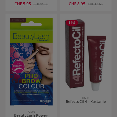
Verkaufspreis:
Verkaufspreis:
CHF 5.95
Regulärer Preis:
CHF 8.95
Regulärer Preis:
CHF 11.60
CHF 13.65
54
%
18211
RefectoCil 4 - Kastanie
72005
BeautyLash Power-