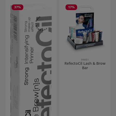
37
%
17
%
99051
RefectoCil Lash & Brow
Bar