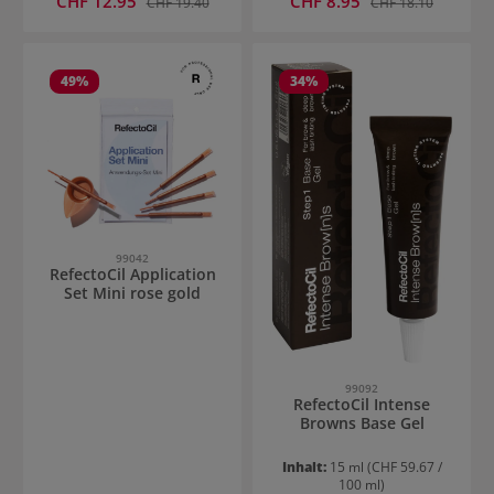
CHF 12.95
CHF 8.95
CHF 19.40
CHF 18.10
49
%
34
%
99042
RefectoCil Application
Set Mini rose gold
99092
RefectoCil Intense
Browns Base Gel
Inhalt:
15 ml
(CHF 59.67 /
100 ml)