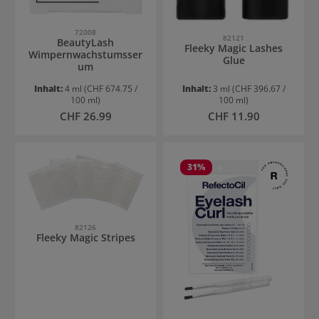
72008
82121
BeautyLash
Fleeky Magic Lashes
Wimpernwachstumsser
Glue
um
Inhalt:
4 ml
(CHF 674.75 /
Inhalt:
3 ml
(CHF 396.67 /
100 ml)
100 ml)
Regulärer Preis:
Regulärer Preis:
CHF 26.99
CHF 11.90
31
%
82126
Fleeky Magic Stripes