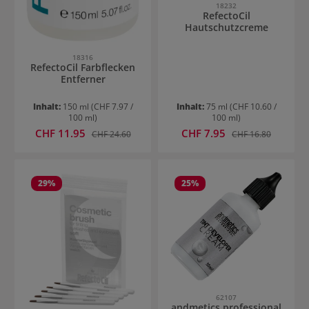
18232
RefectoCil
Hautschutzcreme
18316
RefectoCil Farbflecken
Entferner
Inhalt:
150 ml
(CHF 7.97 /
Inhalt:
75 ml
(CHF 10.60 /
100 ml)
100 ml)
Verkaufspreis:
Verkaufspreis:
CHF 11.95
Regulärer Preis:
CHF 7.95
Regulärer Preis:
CHF 24.60
CHF 16.80
29
%
25
%
62107
andmetics professional