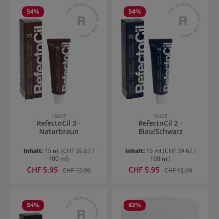
54
%
54
%
18207
18205
RefectoCil 3 -
RefectoCil 2 -
Naturbraun
Blau/Schwarz
Inhalt:
15 ml
(CHF 39.67 /
Inhalt:
15 ml
(CHF 39.67 /
100 ml)
100 ml)
Verkaufspreis:
Verkaufspreis:
CHF 5.95
Regulärer Preis:
CHF 5.95
Regulärer Preis:
CHF 12.90
CHF 12.90
54
%
62
%