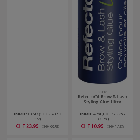
99110
RefectoCil Brow & Lash
Styling Glue Ultra
Inhalt:
10 Stk
(CHF 2.40 / 1
Inhalt:
4 ml
(CHF 273.75 /
Stk)
100 ml)
Verkaufspreis:
Verkaufspreis:
CHF 23.95
Regulärer Preis:
CHF 10.95
Regulärer Preis:
CHF 38.90
CHF 17.05