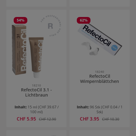
54
%
62
%
18240
RefectoCil
Wimpernblättchen
18210
RefectoCil 3.1 -
Lichtbraun
Inhalt:
15 ml
(CHF 39.67 /
Inhalt:
96 Stk
(CHF 0.04 / 1
100 ml)
Stk)
Verkaufspreis:
Verkaufspreis:
CHF 5.95
Regulärer Preis:
CHF 3.95
Regulärer Preis:
CHF 12.90
CHF 10.30