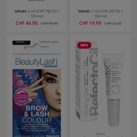
Inhalt:
6 ml
(CHF 782.50 /
Inhalt:
7 ml
(CHF 285.00 /
100 ml)
100 ml)
Verkaufspreis:
Verkaufspreis:
CHF 46.95
Regulärer Preis:
CHF 19.95
Regulärer Preis:
CHF 90.80
CHF 32.45
44
%
99014