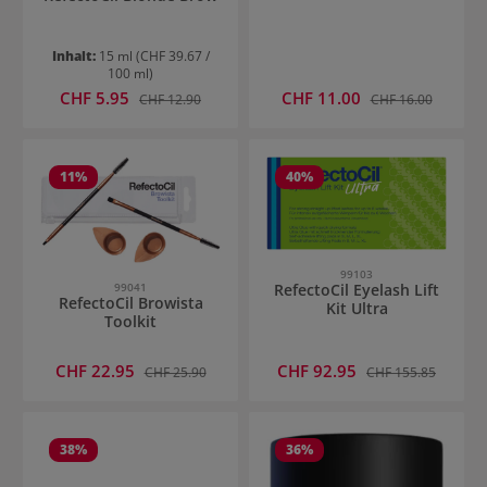
Inhalt:
15 ml
(CHF 39.67 /
100 ml)
Verkaufspreis:
Verkaufspreis:
CHF 5.95
Regulärer Preis:
CHF 11.00
Regulärer Preis:
CHF 12.90
CHF 16.00
11
%
40
%
99103
99041
RefectoCil Eyelash Lift
RefectoCil Browista
Kit Ultra
Toolkit
Verkaufspreis:
Verkaufspreis:
CHF 22.95
Regulärer Preis:
CHF 92.95
Regulärer Preis:
CHF 25.90
CHF 155.85
38
%
36
%