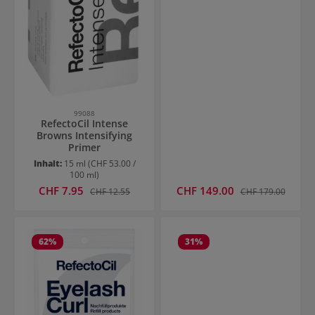
99088
RefectoCil Intense
Browns Intensifying
Primer
Inhalt:
15 ml
(CHF 53.00 /
100 ml)
Verkaufspreis:
Verkaufspreis:
CHF 7.95
Regulärer Preis:
CHF 149.00
Regulärer Preis:
CHF 12.55
CHF 179.00
62
%
31
%