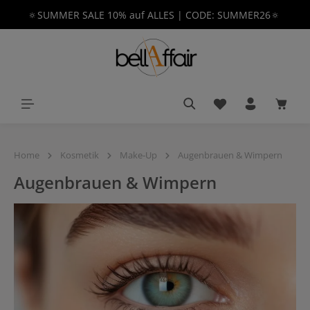
🔅SUMMER SALE 10% auf ALLES | CODE: SUMMER26🔅
alt springen
Du hast 0 Produkt
Waren
Home
Kosmetik
Make-Up
Augenbrauen & Wimpern
Augenbrauen & Wimpern