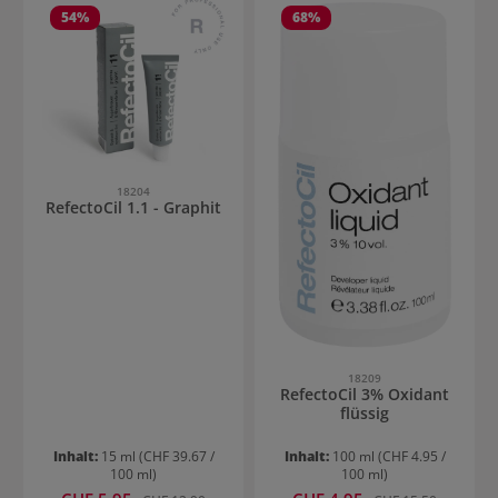
54
%
68
%
18204
RefectoCil 1.1 - Graphit
18209
RefectoCil 3% Oxidant
flüssig
Inhalt:
15 ml
(CHF 39.67 /
Inhalt:
100 ml
(CHF 4.95 /
100 ml)
100 ml)
Verkaufspreis:
Verkaufspreis:
Regulärer Preis:
Regulärer Preis: