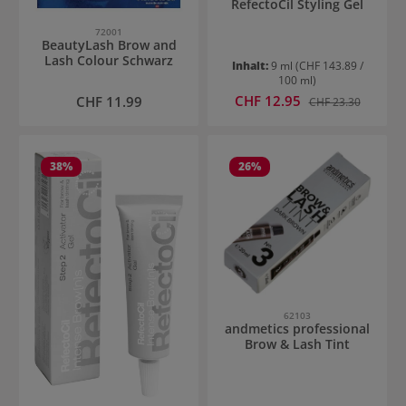
RefectoCil Styling Gel
72001
BeautyLash Brow and
Lash Colour Schwarz
Inhalt:
9 ml
(CHF 143.89 /
100 ml)
Verkaufspreis:
Regulärer Preis:
CHF 12.95
Regulärer Preis:
CHF 11.99
CHF 23.30
38
%
26
%
62103
andmetics professional
Brow & Lash Tint