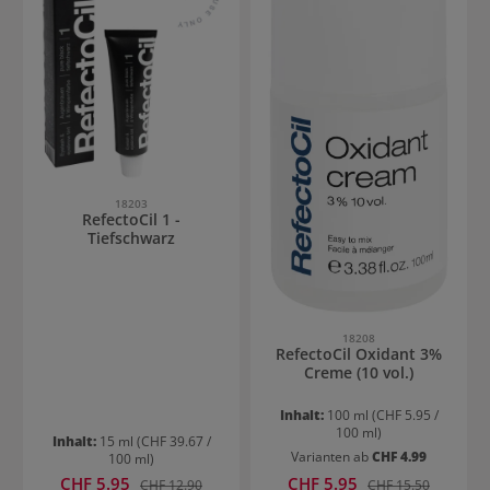
18203
RefectoCil 1 -
Tiefschwarz
18208
RefectoCil Oxidant 3%
Creme (10 vol.)
Inhalt:
100 ml
(CHF 5.95 /
100 ml)
Inhalt:
15 ml
(CHF 39.67 /
Varianten ab
CHF 4.99
100 ml)
Verkaufspreis:
Verkaufspreis:
CHF 5.95
Regulärer Preis:
CHF 5.95
Regulärer Preis:
CHF 12.90
CHF 15.50