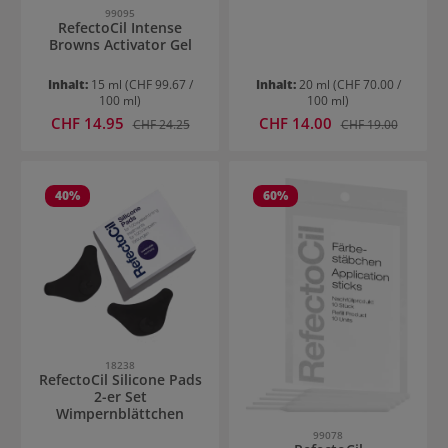
99095
RefectoCil Intense
Browns Activator Gel
Inhalt:
15 ml
(CHF 99.67 /
Inhalt:
20 ml
(CHF 70.00 /
100 ml)
100 ml)
Verkaufspreis:
Verkaufspreis:
CHF 14.95
Regulärer Preis:
CHF 14.00
Regulärer Preis:
CHF 24.25
CHF 19.00
40
%
60
%
18238
RefectoCil Silicone Pads
2-er Set
Wimpernblättchen
99078