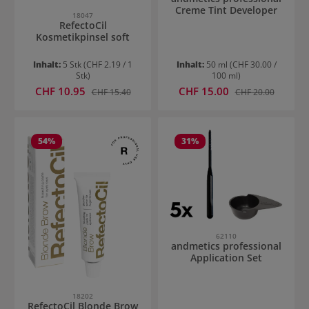
Creme Tint Developer
18047
RefectoCil
Kosmetikpinsel soft
Inhalt:
5 Stk
(CHF 2.19 / 1
Inhalt:
50 ml
(CHF 30.00 /
Stk)
100 ml)
Verkaufspreis:
Verkaufspreis:
CHF 10.95
Regulärer Preis:
CHF 15.00
Regulärer Preis:
CHF 15.40
CHF 20.00
54
%
31
%
62110
andmetics professional
Application Set
18202
RefectoCil Blonde Brow