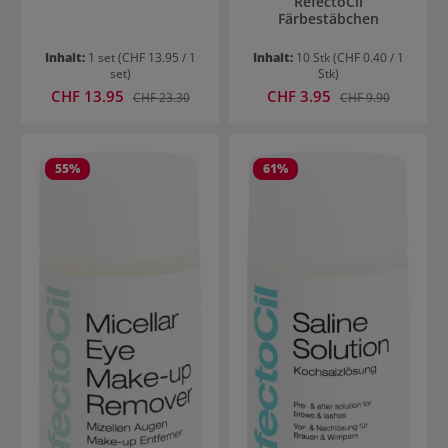
RefectoCil
Färbestäbchen
Inhalt:
1 set
(CHF 13.95 / 1
Inhalt:
10 Stk
(CHF 0.40 / 1
set)
Stk)
Verkaufspreis:
Verkaufspreis:
CHF 13.95
Regulärer Preis:
CHF 3.95
Regulärer Preis:
CHF 23.30
CHF 9.90
55
%
61
%