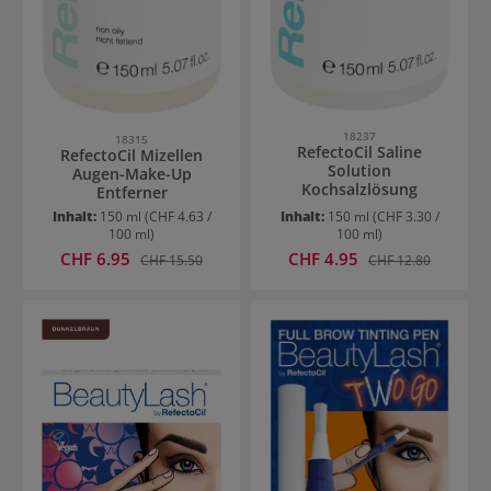
18237
18315
RefectoCil Saline
RefectoCil Mizellen
Solution
Augen-Make-Up
Kochsalzlösung
Entferner
Inhalt:
150 ml
(CHF 4.63 /
Inhalt:
150 ml
(CHF 3.30 /
100 ml)
100 ml)
Verkaufspreis:
Verkaufspreis:
CHF 6.95
Regulärer Preis:
CHF 4.95
Regulärer Preis:
CHF 15.50
CHF 12.80