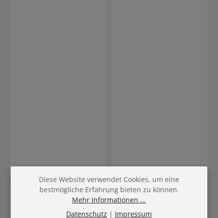
62111
Diese Website verwendet Cookies, um eine
andmetics professional
bestmögliche Erfahrung bieten zu können.
Färbepinsel
Inhalt:
2 Stk
(CHF 2.48 / 1
Mehr Informationen ...
Stk)
Verkaufspreis:
Verkaufspreis:
CHF 4.95
Regulärer Preis:
CHF 11.00
Regulärer Preis:
Datenschutz
|
Impressum
CHF 12.90
CHF 16.00