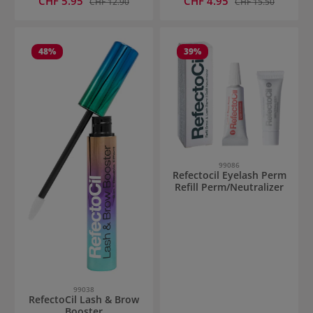
CHF 5.95
CHF 4.95
CHF 12.90
CHF 15.50
48
%
39
%
99086
Refectocil Eyelash Perm
Refill Perm/Neutralizer
99038
RefectoCil Lash & Brow
Booster