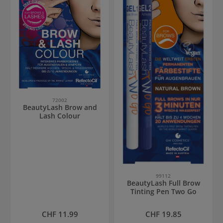
72002
BeautyLash Brow and
Lash Colour
99112
BeautyLash Full Brow
Tinting Pen Two Go
Regulärer Preis:
Regulärer Preis:
CHF 11.99
CHF 19.85