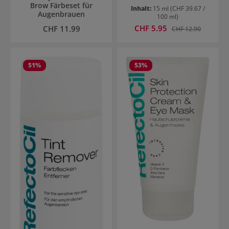
Brow Färbeset für
Inhalt:
15 ml
(CHF 39.67 /
Augenbrauen
100 ml)
Verkaufspreis:
Regulärer Preis:
CHF 5.95
Regulärer Preis:
CHF 11.99
CHF 12.90
51
%
53
%