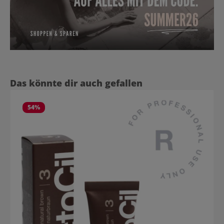
Produktgalerie überspringen
Das könnte dir auch gefallen
54
%