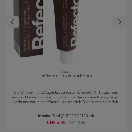
18207
RefectoCil 3 - Naturbraun
Die Wimpern- und Augenbrauenfarbe RefectoCil 3 - Naturbraun
entspricht einem dunklem und sehr gut deckendem Braun, der gut
deckt und natürlich brünette Looks erzielt. Sie eignet sich perfekt
für dunkle Wimpern und Augenbrauen. Der natürlich wirkende
Farbton verleiht den Wimpern und Augenbraun eine intensive
Inhalt:
15 ml
(CHF 39.67 / 100 ml)
Farbtiefe. Darüber hinaus wirken Wimpern in ihrer vollen Länge
und erhalten optisch mehr Volumen. Refectocil 3 - Naturbraun ist
Verkaufspreis:
CHF 5.95
Regulärer Preis:
CHF 12.90
mit allen sieben RefectoCil Farben mischbar. Besonders schön
wirkt der Ton mit Lichtbraun für typgerechte Braunnuancen. Die