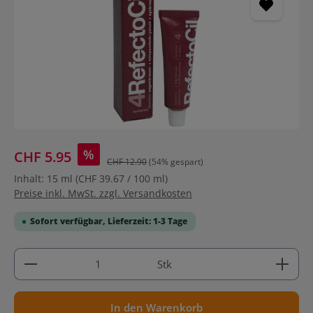
%
CHF 5.95
CHF 12.90
(54% gespart)
Inhalt:
15 ml
(CHF 39.67 / 100 ml)
Preise inkl. MwSt. zzgl. Versandkosten
Sofort verfügbar, Lieferzeit: 1-3 Tage
Produkt Anzahl: Gib den gewünschten Wert ein ode
Stk
In den Warenkorb