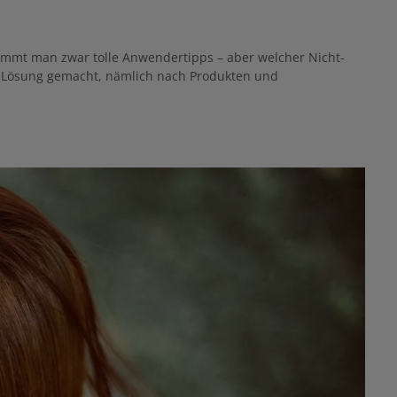
kommt man zwar tolle Anwendertipps – aber welcher Nicht-
n Lösung gemacht, nämlich nach Produkten und