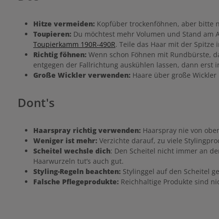
Hitze vermeiden:
Kopfüber trockenföhnen, aber bitte n
Toupieren:
Du möchtest mehr Volumen und Stand am Ans
Toupierkamm 190R-490R
. Teile das Haar mit der Spitze
Richtig föhnen:
Wenn schon Föhnen mit Rundbürste, dan
entgegen der Fallrichtung auskühlen lassen, dann erst in
Große Wickler verwenden:
Haare über große Wickler 
Dont's
Haarspray richtig verwenden:
Haarspray nie von oben 
Weniger ist mehr:
Verzichte darauf, zu viele Stylingpr
Scheitel wechsle dich
: Den Scheitel nicht immer an de
Haarwurzeln tut’s auch gut.
Styling-Regeln beachten:
Stylinggel auf den Scheitel 
Falsche Pflegeprodukte:
Reichhaltige Produkte sind ni