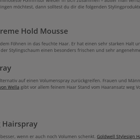
luminöseste Föhnfrisur wieder in sich zusammen – außer man verfü
ngen möchtest, dann solltest du dir die folgenden Stylingprodukt
treme Hold Mousse
em Föhnen in das feuchte Haar. Er hat einen sehr starken Halt und
t der Stylingschaum einen besonders frischen und sehr angenehmen
ray
ternativ auf einen Volumenspray zurückgreifen. Frauen und Männe
von Wella
gibt vor allem feinem Haar Stand vom Haaransatz weg Volu
g Hairspray
h besser, wenn er auch noch Volumen schenkt.
Goldwell Stylesign H