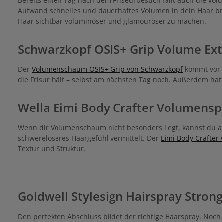
Bereits einen Tag nach dem Friseurbesuch fällt auch die vo
Aufwand schnelles und dauerhaftes Volumen in dein Haar bri
Haar sichtbar voluminöser und glamouröser zu machen.
Schwarzkopf OSIS+ Grip Volume Ex
Der
Volumenschaum OSIS+ Grip von Schwarzkopf
kommt vor d
die Frisur hält – selbst am nächsten Tag noch. Außerdem ha
Wella Eimi Body Crafter Volumensp
Wenn dir Volumenschaum nicht besonders liegt, kannst du al
schwereloseres Haargefühl vermittelt. Der
Eimi Body Crafter 
Textur und Struktur.
Goldwell Stylesign Hairspray Stron
Den perfekten Abschluss bildet der richtige Haarspray. Noc