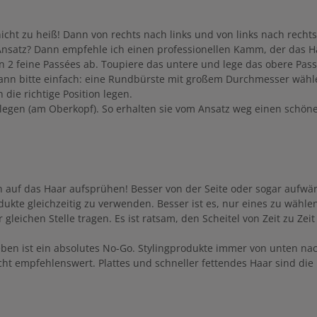
icht zu heiß! Dann von rechts nach links und von links nach rechts
atz? Dann empfehle ich einen professionellen Kamm, der das Ha
 in 2 feine Passées ab. Toupiere das untere und lege das obere Pass
n bitte einfach: eine Rundbürste mit großem Durchmesser wählen
 die richtige Position legen.
legen (am Oberkopf). So erhalten sie vom Ansatz weg einen schön
auf das Haar aufsprühen! Besser von der Seite oder sogar aufwärts
odukte gleichzeitig zu verwenden. Besser ist es, nur eines zu wähl
r gleichen Stelle tragen. Es ist ratsam, den Scheitel von Zeit zu Z
geben ist ein absolutes No-Go. Stylingprodukte immer von unten na
cht empfehlenswert. Plattes und schneller fettendes Haar sind die 