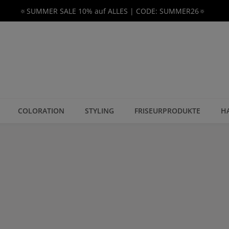
🔅SUMMER SALE 10% auf ALLES | CODE: SUMMER26🔅
COLORATION
STYLING
FRISEURPRODUKTE
H