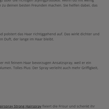
gt über die richtigen Stylingprodukte. Wenn du mit wenig
e zu deinen besten Freunden machen. Sie helfen dabei, das
 polstert das Haar richtiggehend auf. Das wirkt dichter und
 Duft, der lange im Haar bleibt.
r mit feinem Haar bevorzugen Ansatzspray, weil er ein
men. Tolles Plus: Der Spray verleiht auch mehr Griffigkeit,
airspray Strong Hairspray
fixiert die Frisur und schenkt ihr