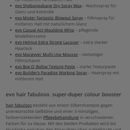
evo Shebangabang Dry Spray Wax
– Wachsspray für
Glanz und Kontrolle
evo Mister Fantastic Blowout Spray
– Föhnspray für
mittleren Halt mit natürlichem Glanz
evo Casual Act Moulding Whip
– pflegende
Modelliercreme
evo Helmut Extra Strong Lacquer
– extra starker
Haarlack
evo Macgyver Multi-Use Mousse
– vielseitiger
Föhnschaum
evo Box O‘ Bollox Texture Paste
– starke Texturpaste
evo Builder’s Paradise Working Spray
– Haarspray mit
mittlerem Halt
evo hair fabuloso. super-duper colour booster
hair fabuloso
besteht aus einem Silbershampoo gegen
unerwünschte Gelbtöne und einer 3-minütigen,
farbverstärkenden
Pflegebehandlung
in verschiedenen
Farben für zu Hause. Mit den beiden Produkten wird die
Haarfarbe zwischen den Friseurbesuchen aufgefrischt und