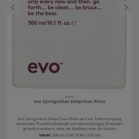
49305
evo Springsclean Deepclean Rinse
evo Springsclean Deep Clean Rinse wird zur Tiefenreinigung
verwendet. Produktrückstände und überschüssiges Öl werden
gründlich entfernt, ohne die Kopfhaut oder die Locken
auszutrocknen oder der Haarfarbe zu schädigen. Die
Inhalt:
300 ml
(CHF 10.40 / 100 ml)
Feuchtigkeitsbalance in den Locken bleibt bestehen und die