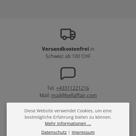
Versandkostenfrei
in
Schweiz ab 100 CHF
Tel.
+43311221216
Mail:
mail@bellaffair.com
Diese Website verwendet Cookies, um eine
bestmögliche Erfahrung bieten zu können.
Mehr Informationen ...
Treuepunkte
bei
Datenschutz
|
Impressum
jedem Einkauf