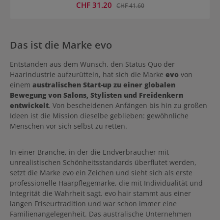
Verkaufspreis:
CHF 31.20
Regulärer Preis:
CHF 41.60
natürliche Form bleibt erhalten. Frizz wird reduziert und das Haar
so für ein einfacheres Styling vorbereitet. Das Produkt ist sulfatfrei.
Anwendung von evo Springsclean Deep Clean Rinse evo
Springsclean Deep Clean Rinse sollte nicht täglich, sondern nur
einmal pro Woche anstatt des Shampoos verwendet werden. Das
Das ist die Marke evo
Produkt wird im nassen Haar angewandt und abschnittsweise
direkt auf der Kopfhaut aufgetragen. Danach gründlich
einmassieren und ausspülen. Den Vorgang wiederholen, um
Entstanden aus dem Wunsch, den Status Quo der
bestmögliche Ergebnisse zu erzielen. Tipp: Danach sollte evo Head
Haarindustrie aufzurütteln, hat sich die Marke
evo
von
Will Roll Co-Wash als Conditioner und evo Baby Got Bounce Curl
einem
australischen Start-up zu einer globalen
Treatment als Pflegebehandlung verwendet werden.
Bewegung von Salons, Stylisten und Freidenkern
entwickelt
. Von bescheidenen Anfängen bis hin zu großen
Ideen ist die Mission dieselbe geblieben: gewöhnliche
Menschen vor sich selbst zu retten.
In einer Branche, in der die Endverbraucher mit
unrealistischen Schönheitsstandards überflutet werden,
setzt die Marke evo ein Zeichen und sieht sich als erste
professionelle Haarpflegemarke, die mit Individualität und
Integrität die Wahrheit sagt. evo hair stammt aus einer
langen Friseurtradition und war schon immer eine
Familienangelegenheit. Das australische Unternehmen