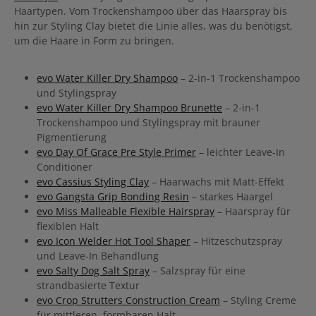
Haartypen. Vom Trockenshampoo über das Haarspray bis
hin zur Styling Clay bietet die Linie alles, was du benötigst,
um die Haare in Form zu bringen.
evo Water Killer Dry Shampoo
– 2-in-1 Trockenshampoo
und Stylingspray
evo Water Killer Dry Shampoo Brunette
– 2-in-1
Trockenshampoo und Stylingspray mit brauner
Pigmentierung
evo Day Of Grace Pre Style Primer
– leichter Leave-In
Conditioner
evo Cassius Styling Clay
– Haarwachs mit Matt-Effekt
evo Gangsta Grip Bonding Resin
– starkes Haargel
evo Miss Malleable Flexible Hairspray
– Haarspray für
flexiblen Halt
evo Icon Welder Hot Tool Shaper
– Hitzeschutzspray
und Leave-In Behandlung
evo Salty Dog Salt Spray
– Salzspray für eine
strandbasierte Textur
evo Crop Strutters Construction Cream
– Styling Creme
für mittleren, formbaren Halt