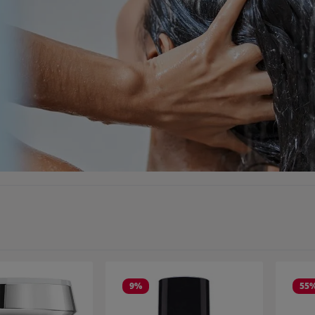
9
%
55