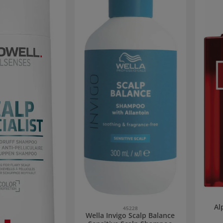
Al
45228
Wella Invigo Scalp Balance