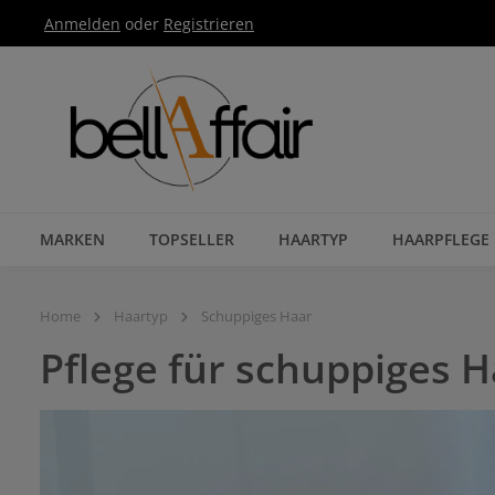
Anmelden
oder
Registrieren
Zur Hauptnavigation springen
MARKEN
TOPSELLER
HAARTYP
HAARPFLEGE
Home
Haartyp
Schuppiges Haar
Pflege für schuppiges 