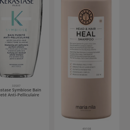
33587
astase Symbiose Bain
eté Anti-Pelliculaire
49108