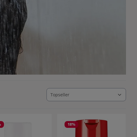
%
18
%