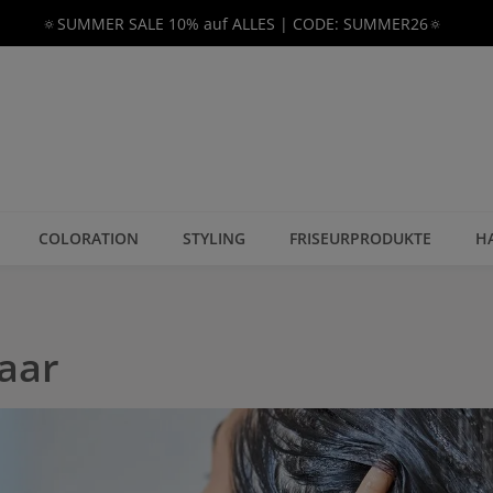
🔅SUMMER SALE 10% auf ALLES | CODE: SUMMER26🔅
COLORATION
STYLING
FRISEURPRODUKTE
H
Haar