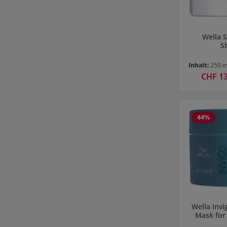
Wella S
S
Inhalt:
250 
Verkaufsp
CHF 1
44
%
Wella Invi
Mask for 