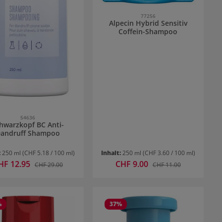
77256
Alpecin Hybrid Sensitiv
Coffein-Shampoo
54636
hwarzkopf BC Anti-
andruff Shampoo
:
250 ml
(CHF 5.18 / 100 ml)
Inhalt:
250 ml
(CHF 3.60 / 100 ml)
rkaufspreis:
HF 12.95
Verkaufspreis:
CHF 9.00
Regulärer Preis:
Regulärer Preis:
CHF 29.00
CHF 11.00
%
37
%