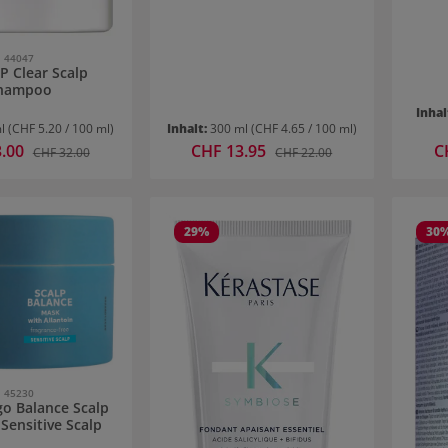
44047
P Clear Scalp
hampoo
Inhal
ml
(CHF 5.20 / 100 ml)
Inhalt:
300 ml
(CHF 4.65 / 100 ml)
reis:
3.00
Verkaufspreis:
CHF 13.95
Ve
C
Regulärer Preis:
Regulärer Preis:
CHF 32.00
CHF 22.00
29
%
30
45230
go Balance Scalp
Sensitive Scalp