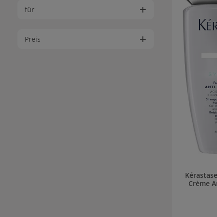
für
Preis
Kérastas
Crème An