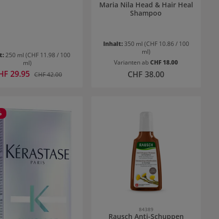
Maria Nila Head & Hair Heal
Shampoo
Inhalt:
350 ml
(CHF 10.86 / 100
ml)
t:
250 ml
(CHF 11.98 / 100
Varianten ab
CHF 18.00
ml)
rkaufspreis:
HF 29.95
Regulärer Preis:
Regulärer Preis:
CHF 38.00
CHF 42.00
%
84389
Rausch Anti-Schuppen