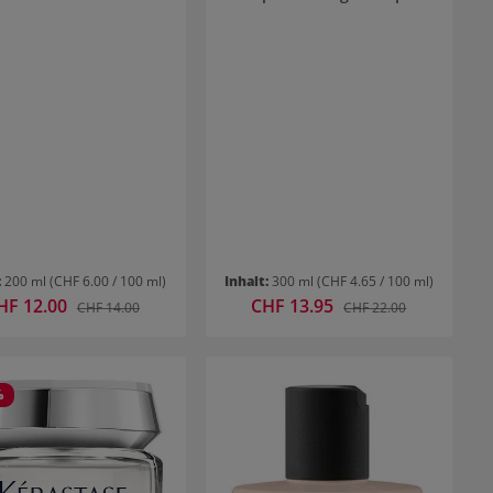
:
200 ml
(CHF 6.00 / 100 ml)
Inhalt:
300 ml
(CHF 4.65 / 100 ml)
rkaufspreis:
HF 12.00
Verkaufspreis:
CHF 13.95
Regulärer Preis:
Regulärer Preis:
CHF 14.00
CHF 22.00
%