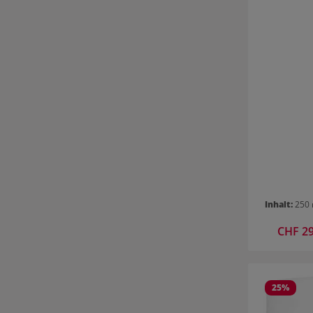
Inhalt:
250
Verkaufsp
CHF 2
25
%