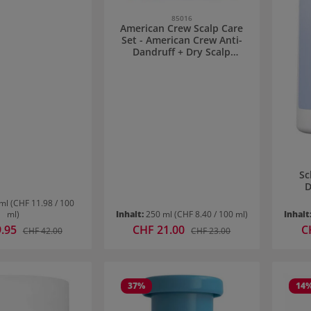
85016
American Crew Scalp Care
Set - American Crew Anti-
Dandruff + Dry Scalp
Shampoo
Sc
D
 ml
(CHF 11.98 / 100
ml)
Inhalt:
250 ml
(CHF 8.40 / 100 ml)
Inhalt
reis:
9.95
Verkaufspreis:
CHF 21.00
Ve
C
Regulärer Preis:
Regulärer Preis:
CHF 42.00
CHF 23.00
37
%
14