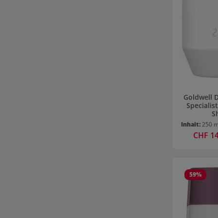
Goldwell 
Specialis
S
Inhalt:
250 
Verkaufsp
CHF 1
59
%