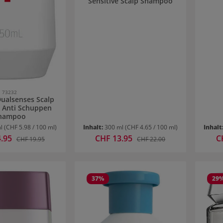
Sensitive Scalp Shampoo
73232
Dualsenses Scalp
t Anti Schuppen
hampoo
ml
(CHF 5.98 / 100 ml)
Inhalt:
300 ml
(CHF 4.65 / 100 ml)
Inhalt
reis:
4.95
Verkaufspreis:
CHF 13.95
Ve
C
Regulärer Preis:
Regulärer Preis:
CHF 19.95
CHF 22.00
37
%
29