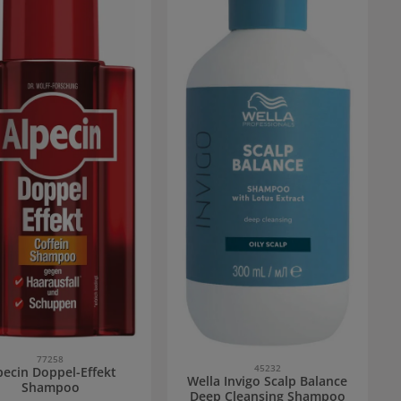
77258
45232
pecin Doppel-Effekt
Wella Invigo Scalp Balance
Shampoo
Deep Cleansing Shampoo