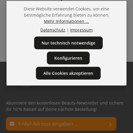
jedem Einkauf
Diese Website verwendet Cookies, um eine
bestmögliche Erfahrung bieten zu können.
Mehr Informationen ...
Datenschutz
|
Impressum
Sicher
bestellen und
Nur technisch notwendige
bezahlen
Konfigurieren
Alle Cookies akzeptieren
Abonniere den kostenlosen Beauty-Newsletter und sichere
dir 10 % Rabatt auf deine nächste Bestellung!
E-Mail-Adresse*