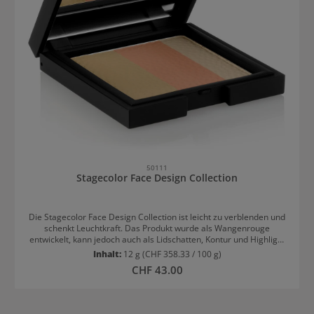
50111
Stagecolor Face Design Collection
Die Stagecolor Face Design Collection ist leicht zu verblenden und
schenkt Leuchtkraft. Das Produkt wurde als Wangenrouge
entwickelt, kann jedoch auch als Lidschatten, Kontur und Highlight
verwendet werden. Die modernen Farbnuancen sorgen für einen
Inhalt:
12 g
(CHF 358.33 / 100 g)
rosigen Teint. Anwendung von Stagecolor Face Design Collection
Regulärer Preis:
CHF 43.00
Verschiedene Nuancen von Rouge können mit dem Blush Trio
einfach gemischt werden. Um bestimmte Gesichtspartien
besonders zu betonen, können die Farben aus der Stagecolor Face
Design Collection auch einzeln aufgetragen werden: Der mittlere