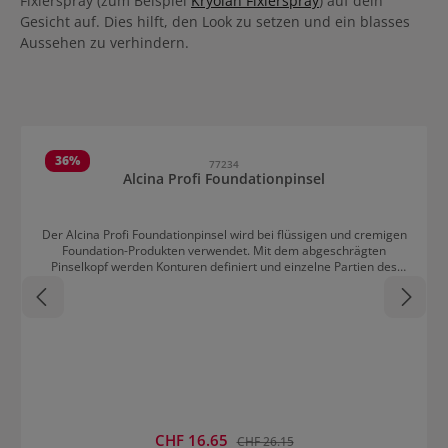
Fixierspray (zum Beispiel
Kryolan Fixierspray
) auf dein
Gesicht auf. Dies hilft, den Look zu setzen und ein blasses
Aussehen zu verhindern.
Produktgalerie überspringen
36
%
77234
Alcina Profi Foundationpinsel
Der Alcina Profi Foundationpinsel wird bei flüssigen und cremigen
Foundation-Produkten verwendet. Mit dem abgeschrägten
Pinselkopf werden Konturen definiert und einzelne Partien des
Gesichts hervorgehoben. Die Foundation kann sparsam für einen
natürlichen, ebenmäßigen Teint aufgetragen werden. Anwendung
von Alcina Profi Foundationpinsel Die Foundation zuerst auf den
Handrücken geben und dann direkt mit dem Pinsel im Gesicht
auftragen. Das Make-up wird mit dem Pinsel von der Nase zum
Hals hinaus gestrichen, um so einen sanften Übergang zu
schaffen. Den Pinsel am besten in kreisenden Bewegungen
anwenden.
Verkaufspreis:
CHF 16.65
Regulärer Preis:
CHF 26.15