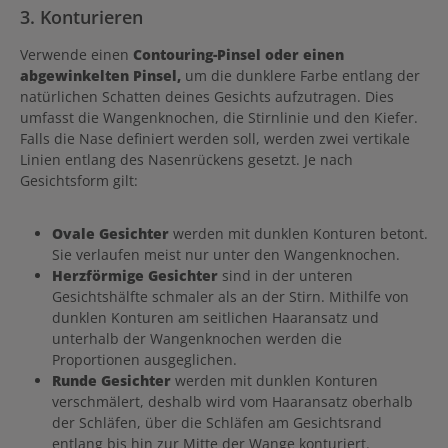
Farbton wird als Rouge vom Wangenknochen bis zur Schläfe
3. Konturieren
verwendet. Der linke Farbton wird eingesetzt, um das Gesicht
durch Konturen optisch schmaler aussehen zu lassen. Mit dem
Verwende einen
hellsten Farbton werden einzelne Partien nochmal betont.
Contouring-Pinsel oder einen
abgewinkelten Pinsel,
um die dunklere Farbe entlang der
natürlichen Schatten deines Gesichts aufzutragen. Dies
umfasst die Wangenknochen, die Stirnlinie und den Kiefer.
Falls die Nase definiert werden soll, werden zwei vertikale
Linien entlang des Nasenrückens gesetzt. Je nach
Gesichtsform gilt:
Ovale Gesichter
werden mit dunklen Konturen betont.
Sie verlaufen meist nur unter den Wangenknochen.
Herzförmige Gesichter
sind in der unteren
Gesichtshälfte schmaler als an der Stirn. Mithilfe von
dunklen Konturen am seitlichen Haaransatz und
unterhalb der Wangenknochen werden die
Proportionen ausgeglichen.
Runde Gesichter
werden mit dunklen Konturen
verschmälert, deshalb wird vom Haaransatz oberhalb
der Schläfen, über die Schläfen am Gesichtsrand
entlang bis hin zur Mitte der Wange konturiert.