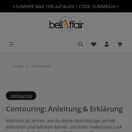
🔅SUMMER SALE 10% auf ALLES | CODE: SUMMER26🔅
alt springen
Du hast 0 Produkt
Waren
Home
📣 Magazin
contouring
Contouring: Anleitung & Erklärung
Möchtest du lernen, wie du deine Gesichtszüge perfekt
definieren und betonen kannst, um einen makellosen Look