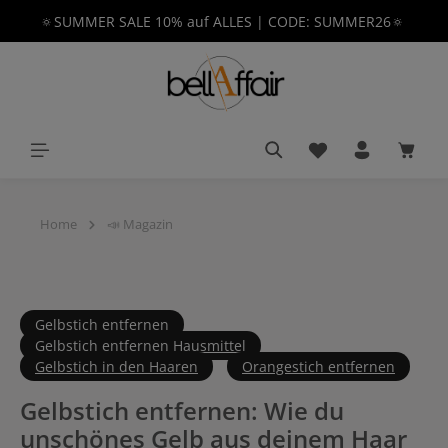
🔅SUMMER SALE 10% auf ALLES | CODE: SUMMER26🔅
alt springen
Du hast 0 Produkt
Waren
Home
📣 Magazin
Gelbstich entfernen
Gelbstich entfernen Hausmittel
Gelbstich in den Haaren
Orangestich entfernen
Gelbstich entfernen: Wie du
unschönes Gelb aus deinem Haar