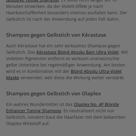
und gibt ihm eine metallische Definition. Für kühle Haarreflexionen.
Minuten einwirken, da der Violett-Effekt je nach
Anwendung: In das feuchte Haar einmassieren und bis zu 5
Minuten einwirken lassen. Danach gut ausspülen. Je nach
Haarbeschaffenheit besonders intensiv ausfallen kann. Der
Einwirkzeit und Porösität der Haare variiert das Ergebnis. Auf nicht
Gelbstich ist nach der Anwendung auf jeden Fall dahin.
porösem Haar kann man das Shampoo auch länger einwirken
lassen, um die Farbintensität zu erhöhen.
Shampoo gegen Gelbstich von Kérastase
Auch Kérastase hat ein sehr wirksames Shampoo gegen
Gelbstich. Das
Kérastase Blond Absolu Bain Ultra Violet
. Mit
violetten Pigmenten entfernt es wirksam unerwünschte
gelbe Untertöne bei regelmäßiger Anwendung. Am besten
wird es in Kombination mit der
Blond Absolu Ultra-Violet
Maske
verwendet, weil diese die Wirkung weiter verstärkt.
Shampoo gegen Gelbstich von Olaplex
Ein wahres Wundermittel ist das
Olaplex No. 4P Blonde
Enhancer Toning Shampoo
. Es neutralisiert nicht nur
Gelbstich, sondern baut die Haarfaser mit dem bekannten
Olaplex Wirkstoff auf.