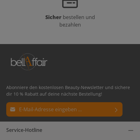
Sicher
bestellen und
bezahlen
Abonniere den kostenlosen Beauty-Newsletter und sichere
dir 10 % Rabatt auf deine nächste Bestellung!
E-Mail-Adresse*
Datenschutz
Die mit einem Stern (*) markierten Felder sind
Service-Hotline
Ich habe die
Datenschutzbestimmungen
zur Kenntnis
Pflichtfelder.
genommen und die
AGB
gelesen und bin mit ihnen