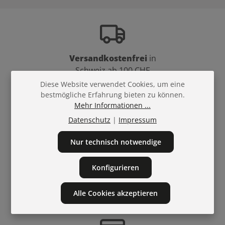
Versandkostenfrei
in
Schweiz ab 100 CHF
Diese Website verwendet Cookies, um eine
bestmögliche Erfahrung bieten zu können.
Mehr Informationen ...
Datenschutz
|
Impressum
Tel.
+43311221216
Mail:
mail@bellaffair.com
Nur technisch notwendige
Konfigurieren
Treuepunkte
bei
Alle Cookies akzeptieren
jedem Einkauf