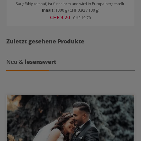
Saugfähigkeit auf, ist fusselarm und wird in Europa hergestellt.
Inhalt:
1000 g
(CHF 0.92 / 100 g)
Verkaufspreis:
CHF 9.20
Regulärer Preis:
CHF 19.70
Zuletzt gesehene Produkte
Neu &
lesenswert