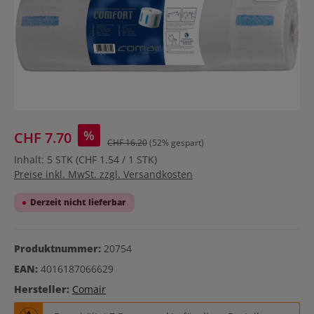
%
CHF 7.70
CHF 16.20
(52% gespart)
Inhalt:
5 STK
(CHF 1.54 / 1 STK)
Preise inkl. MwSt. zzgl. Versandkosten
Derzeit nicht lieferbar
Produktnummer:
20754
EAN:
4016187066629
Hersteller:
Comair