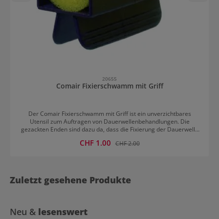
20655
Comair Fixierschwamm mit Griff
Der Comair Fixierschwamm mit Griff ist ein unverzichtbares
Utensil zum Auftragen von Dauerwellenbehandlungen. Die
gezackten Enden sind dazu da, dass die Fixierung der Dauerwelle
auch zwischen die Dauerwellenwickler gelangt. Aber auch andere
Verkaufspreis:
CHF 1.00
Regulärer Preis:
CHF 2.00
Flüssigkeiten, wie zum Beispiel Treatments, können mit dem
Schwamm auf Haar und Kopfhaut aufgetragen werden. Da der
Comair Fixierschwamm für die mehrmalige Verwendung geeignet
ist, sollte er nach dem Gebrauch immer gut ausgewaschen
werden.
Zuletzt gesehene Produkte
Neu &
lesenswert