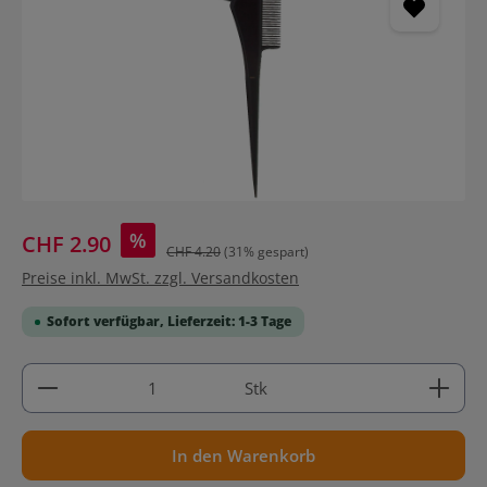
%
CHF 2.90
CHF 4.20
(31% gespart)
Preise inkl. MwSt. zzgl. Versandkosten
Sofort verfügbar, Lieferzeit: 1-3 Tage
Produkt Anzahl: Gib den gewünschten Wert ein ode
Stk
In den Warenkorb