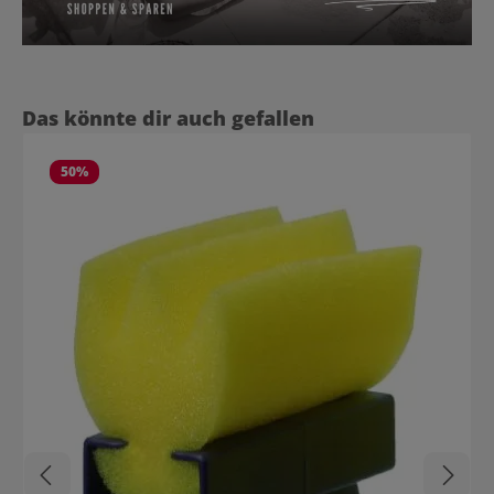
Produktgalerie überspringen
Das könnte dir auch gefallen
50
%