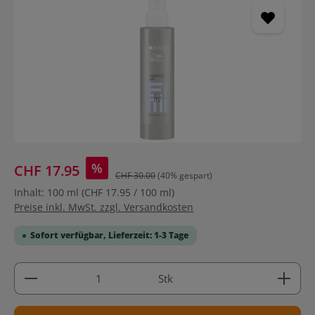
%
CHF 17.95
CHF 30.00
(40% gespart)
Inhalt:
100 ml
(CHF 17.95 / 100 ml)
Preise inkl. MwSt. zzgl. Versandkosten
Sofort verfügbar, Lieferzeit: 1-3 Tage
Produkt Anzahl: Gib den gewünschten Wert ein ode
Stk