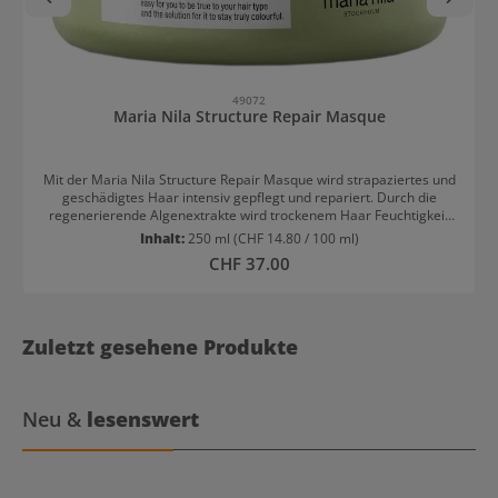
49072
Maria Nila Structure Repair Masque
Mit der Maria Nila Structure Repair Masque wird strapaziertes und
geschädigtes Haar intensiv gepflegt und repariert. Durch die
regenerierende Algenextrakte wird trockenem Haar Feuchtigkeit
verliehen und die Haarstruktur von innen heraus gestärkt. Die
Inhalt:
250 ml
(CHF 14.80 / 100 ml)
nährende Haarmaske schützt durch den Farbschutz Komplex die
Regulärer Preis:
CHF 37.00
Coloration vor externen Schäden durch UV-Strahlung oder
Hitzestyling und verleiht frischen Glanz. Die intensive Haarkur ist
durch die kurze Einwirkdauer auch ideal für einen regenerierenden
Feuchtigkeitsschub zwischendurch. Anwendungsempfehlung: Im
frisch gewaschenen, handtuchtrockenem Haar anwenden. 3-10
Zuletzt gesehene Produkte
Minuten einwirken lassen und ausspülen. Für ein optimales
Ergebnis sollte die Pflege mit dem Conditioner aus derselben Reihe
beendet werden. 100% vegan und frei von Parabenen und Sulfaten.
Neu &
lesenswert