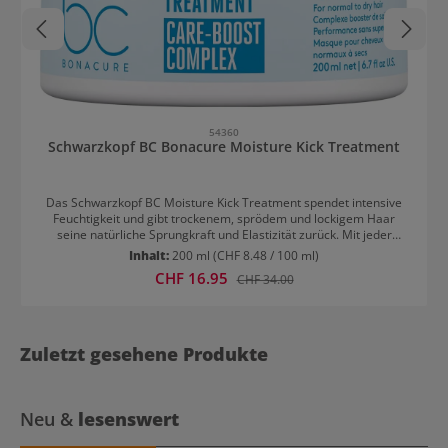
54360
Schwarzkopf BC Bonacure Moisture Kick Treatment
Das Schwarzkopf BC Moisture Kick Treatment spendet intensive
Feuchtigkeit und gibt trockenem, sprödem und lockigem Haar
seine natürliche Sprungkraft und Elastizität zurück. Mit jeder
Anwendung wird das Haar durch die Cell Equalizer Technologie,
Inhalt:
200 ml
(CHF 8.48 / 100 ml)
veganes Keratin und Glycerol tiefengepflegt und die
Verkaufspreis:
CHF 16.95
Regulärer Preis:
CHF 34.00
Haaroberfläche geglättet. Das Haar erhält einen
unwiderstehlichen Glanz und Geschmeidigkeit während der
Feuchtigkeitshaushalt ausgewogen wird.Feuchtigkeit für trockenes
HaarDie feuchtigkeitsspendende Formel schützt das Haar vor dem
Austrocknen und wirkt trotz der reichhaltigen und intensiven Pflege
Zuletzt gesehene Produkte
nicht beschwerend. Das Treatment bietet bis zu 48 Stunden mit
Feuchtigkeit versorgtes Haargefühl mit verbesserter Elastizität.
Das Treatment von Bonacure Moisture Kick ist speziell für
normales bis trockenes, sprödes oder lockiges Haar formuliert.
Neu &
lesenswert
Spendet Pflege und verleiht dem Haar Geschmeidigkeit. Es ist
dabei frei künstlichen Farbstoffen und ein veganes