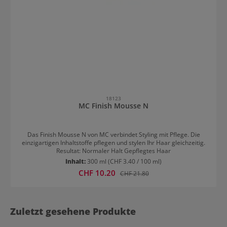
18123
MC Finish Mousse N
Das Finish Mousse N von MC verbindet Styling mit Pflege. Die
einzigartigen Inhaltstoffe pflegen und stylen Ihr Haar gleichzeitig.
Resultat: Normaler Halt Gepflegtes Haar
Inhalt:
300 ml
(CHF 3.40 / 100 ml)
Verkaufspreis:
CHF 10.20
Regulärer Preis:
CHF 21.80
Zuletzt gesehene Produkte