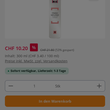
%
CHF 10.20
CHF 21.80
(53% gespart)
Inhalt:
300 ml
(CHF 3.40 / 100 ml)
Preise inkl. MwSt. zzgl. Versandkosten
Sofort verfügbar, Lieferzeit: 1-3 Tage
Produkt Anzahl: Gib den gewünschten Wert ein ode
Stk
In den Warenkorb