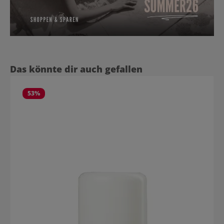
Produktgalerie überspringen
Das könnte dir auch gefallen
53
%