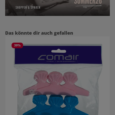
Produktgalerie überspringen
Das könnte dir auch gefallen
39
%