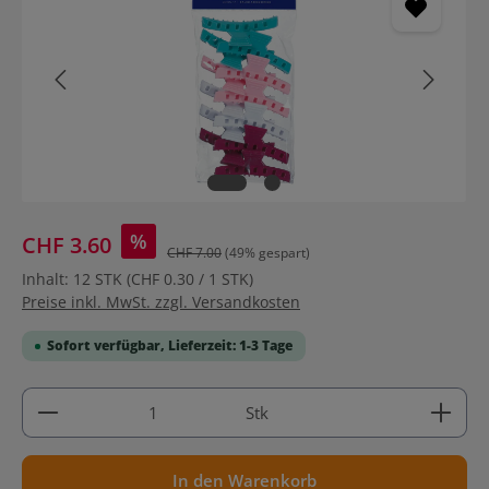
%
CHF 3.60
CHF 7.00
(49% gespart)
Inhalt:
12 STK
(CHF 0.30 / 1 STK)
Preise inkl. MwSt. zzgl. Versandkosten
Sofort verfügbar, Lieferzeit: 1-3 Tage
Produkt Anzahl: Gib den gewünschten Wert ein ode
Stk
In den Warenkorb