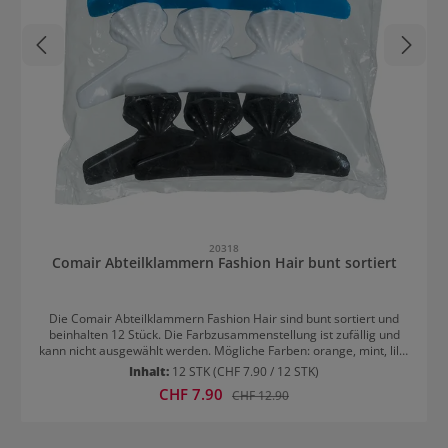
20318
Comair Abteilklammern Fashion Hair bunt sortiert
Die Comair Abteilklammern Fashion Hair sind bunt sortiert und
beinhalten 12 Stück. Die Farbzusammenstellung ist zufällig und
kann nicht ausgewählt werden. Mögliche Farben: orange, mint, lila,
grün, rosa, blau, weiß, schwarz. Die Länge der Abteilklammern ist
Inhalt:
12 STK
(CHF 7.90 / 12 STK)
82mm.
Verkaufspreis:
CHF 7.90
Regulärer Preis:
CHF 12.90