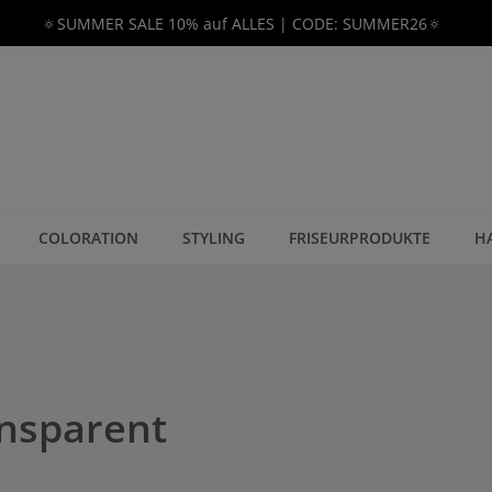
🔅SUMMER SALE 10% auf ALLES | CODE: SUMMER26🔅
COLORATION
STYLING
FRISEURPRODUKTE
H
nsparent