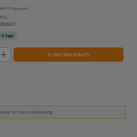
.50
(52% gespart)
 ML)
ndkosten
1-3 Tage
ib den gewünschten Wert ein oder benutz
In den Warenkorb
nkte für diese Bestellung.