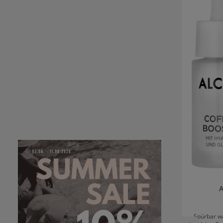
A
Spürbar wa