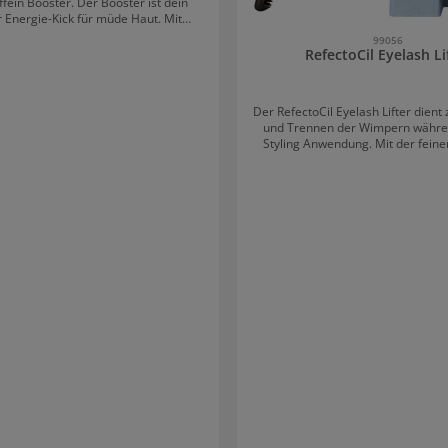
ffein Booster. Der Booster ist dein
r Energie-Kick für müde Haut. Mit
wirksamen Inhaltsstoffen wie
99056
nsäure, Glycerin und belebendem
RefectoCil Eyelash Li
endet er intensive Feuchtigkeit und
n Teint sofort glatter und frischer
Der RefectoCil Eyelash Lifter die
ekt: Sichtbar weniger Anzeichen von
und Trennen der Wimpern währe
its-Booster: Mit
Styling Anwendung. Mit der feine
ronsäure und Glycerin für ein
Edelstahl werden die Wimpern auf
tes Hautgefühl Erfrischender
Pads gelegt und danach perfekt 
: Belebend beim Auftragen – perfekt
geformt, bevor Lashperm aufgetra
rgen oder zwischendurch Leichte
Bürste kann vor oder nach der
 schnell ein, ohne zu fetten Glatter
eingesetzt werden. 5 Vorteile von RefectoCil
eine glatte, strahlende und erfrischte
Eyelash Lifter Sehr schmale Spitze aus Edelstahl
zum Trennen der Wimpern Feiner Kamm zum
 70 Jahren über 3 Wochen bestätigt:
Bürsten von Wimpern und Augenbrau
hlt sich sofort erfrischt und mit
Hygiene Standards erlauben ein
rgt an. Anwendung: Täglich
Reinigung. Moderne, hochwertige Verpackung
nd/oder abends auf die gereinigte
Das Rosenholzstäbchen aus dem Eye
agen und sanft einmassieren. Ideal
wird nicht mehr benötig
ake-up-Unterlage. Tipp: Perfekt für
ypen – besonders bei fahler, müder
t oder nach kurzen Nächten.