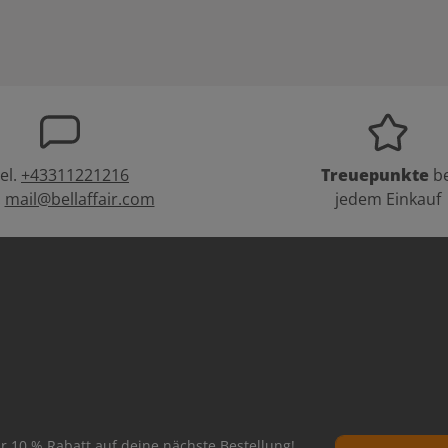
el.
+43311221216
Treuepunkte
be
:
mail@bellaffair.com
jedem Einkauf
E-Mail-Adresse*
r 10 % Rabatt auf deine nächste Bestellung!