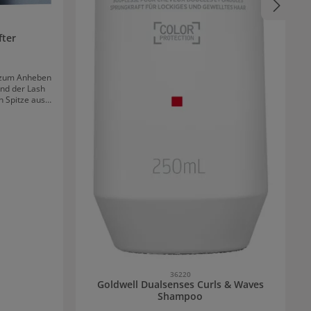
fter
nt zum Anheben
nd der Lash
n Spitze aus
 die Lifting
getrennt und
gen wird. Die
 Anwendung
en Hohe
e einfache
lash Lift Kit
t.
36220
Goldwell Dualsenses Curls & Waves
Shampoo