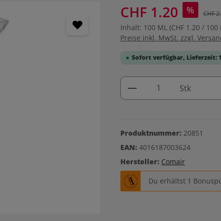
CHF 1.20
%
CHF 2
Inhalt:
100 ML
(CHF 1.20 / 100
Preise inkl. MwSt. zzgl. Versa
Sofort verfügbar, Lieferzeit: 
Produkt Anzahl: G
Stk
Produktnummer:
20851
EAN:
4016187003624
Hersteller:
Comair
Du erhältst 1 Bonuspu