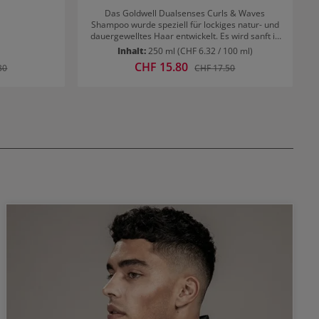
Das Goldwell Dualsenses Curls & Waves
Shampoo wurde speziell für lockiges natur- und
dauergewelltes Haar entwickelt. Es wird sanft in
das nasse Haar einmassiert (bei Bedarf 2 Mal)
Inhalt:
250 ml
(CHF 6.32 / 100 ml)
und danach sorgfältig ausgespült. Wirkung des
Verkaufspreis:
CHF 15.80
r Preis:
Regulärer Preis:
30
CHF 17.50
Dualsenses Curls & Waves Shampoos spendet
sofort Feuchtigkeit verleiht Definition gibt
schwerelose Sprungkraft macht die Locken
elastischer