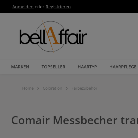
Anmelden
oder
Registrieren
Zur Hauptnavigation springen
MARKEN
TOPSELLER
HAARTYP
HAARPFLEGE
Home
Coloration
Färbezubehör
Comair Messbecher tra