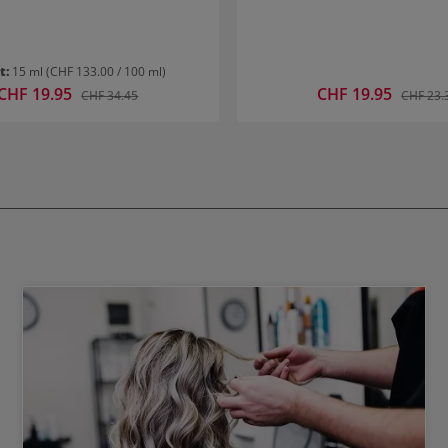
lt:
15 ml
(CHF 133.00 / 100 ml)
Verkaufspreis:
CHF 19.95
Verkaufspreis:
CHF 19.95
Regulärer Preis:
Reguläre
CHF 34.45
CHF 23.