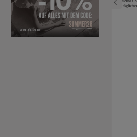
Alcina Co
tägliche
hoch
Hyaluro
Coffein sp
lässt de
aussehen. Die Highlights des Coffein Boosters:
Sofort-Eff
Müdigkeit* Feuchtigke
Hyalu
hydratisier
Kühleffekt
für den Mo
Textur: Zieht
Teint: Für 
Haut *Anwendungstest mit 58 Frauen im Alter
von 30 bis
Haut fü
Feuchtigkeit verso
morgens u
Haut auftr
auch als M
alle Hautt
Hau