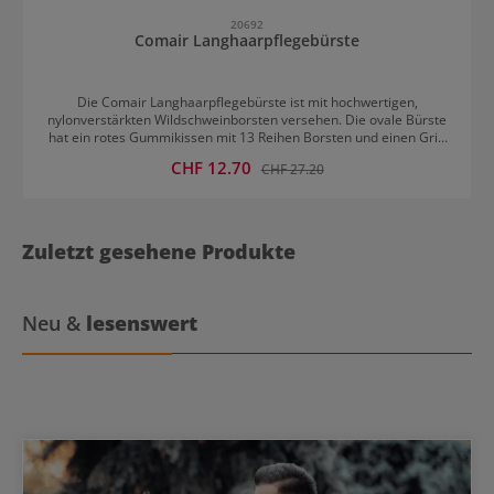
20692
Comair Langhaarpflegebürste
Die Comair Langhaarpflegebürste ist mit hochwertigen,
nylonverstärkten Wildschweinborsten versehen. Die ovale Bürste
hat ein rotes Gummikissen mit 13 Reihen Borsten und einen Griff
aus Holz.
Verkaufspreis:
CHF 12.70
Regulärer Preis:
CHF 27.20
Zuletzt gesehene Produkte
Neu &
lesenswert