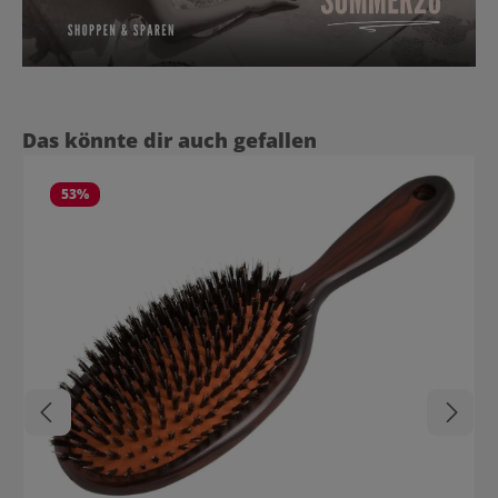
Produktgalerie überspringen
Das könnte dir auch gefallen
53
%