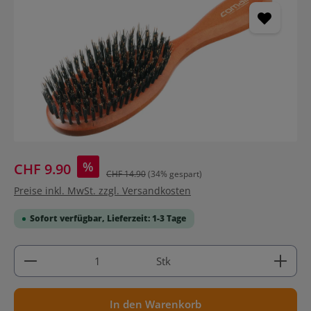
%
CHF 9.90
CHF 14.90
(34% gespart)
Preise inkl. MwSt. zzgl. Versandkosten
Sofort verfügbar, Lieferzeit: 1-3 Tage
Produkt Anzahl: Gib den gewünschten Wert ein ode
Stk
In den Warenkorb