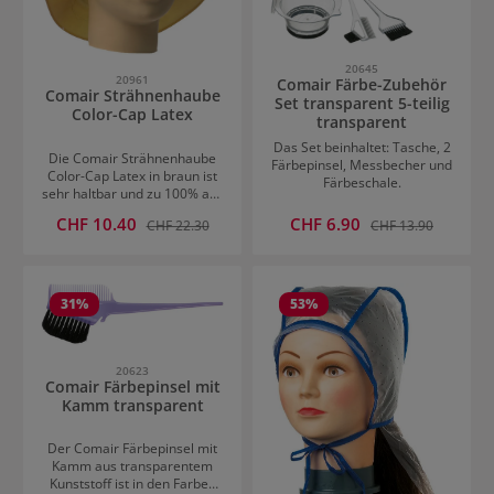
B. in Haarfärbemitteln
Praktische 100er-Packung –
immer griffbereit für Beruf &
Privathaushalt Ob beim
20645
20961
Comair Färbe-Zubehör
Färben oder bei der
Comair Strähnenhaube
Nagelpflege – mit Comair
Set transparent 5-teilig
Color-Cap Latex
Einweg-Handschuhen bleiben
transparent
deine Hände sauber und
Das Set beinhaltet: Tasche, 2
geschützt.
Die Comair Strähnenhaube
Färbepinsel, Messbecher und
Color-Cap Latex in braun ist
Färbeschale.
sehr haltbar und zu 100% aus
Naturkautschuk.
Verkaufspreis:
Verkaufspreis:
CHF 10.40
Regulärer Preis:
CHF 6.90
Regulärer Preis:
CHF 22.30
CHF 13.90
31
%
53
%
20623
Comair Färbepinsel mit
Kamm transparent
Der Comair Färbepinsel mit
Kamm aus transparentem
Kunststoff ist in den Farben