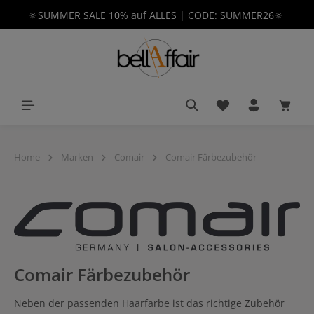
🔅SUMMER SALE 10% auf ALLES | CODE: SUMMER26🔅
alt springen
Du hast 0 Produkt
Waren
Home
Marken
Comair
Comair Färbezubehör
Comair Färbezubehör
Neben der passenden Haarfarbe ist das richtige Zubehör