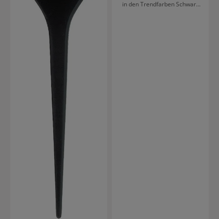
in den Trendfarben Schwarz
und Flieder. Mit den 10
Reihen ermöglicht der extra
große Färbepinsel aus
Kunststoff schnelles Arbeiten.
Comair Färbepinsel Jumbo ist
22 cm lang und 5,5 cm breit.