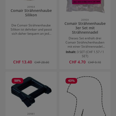
20964
Comair Strähnenhaube
Silikon
20959
Comair Strähnenhaube
Die Comair Strähnenhaube
3er Set mit
Silikon ist dehnbar und passt
Strähnennadel
sich daher bequem an jede
Kopfform an. Zusätzlich ist
Dieses Set enthält drei
die Strähnchenhaube in zwei
Comair Strähnchenhauben
Größen verfügbar. Die
mit einer Strähnennadel
vorgestanzten Führungen
1,25mm. Nach dem
Inhalt:
3 SET
(CHF 1.57 / 1
garantieren leichtes und
Aufsetzen der Haube werden
SET)
präzises Arbeiten und sind
die Haarsträhnen mit der
Verkaufspreis:
Verkaufspreis:
CHF 13.40
Regulärer Preis:
CHF 4.70
Regulärer Preis:
CHF 28.60
CHF 9.10
für alle Strähnenstärken
Strähnennadel durch die
geeignet.
Löcher gezogen.
50
%
43
%
20981