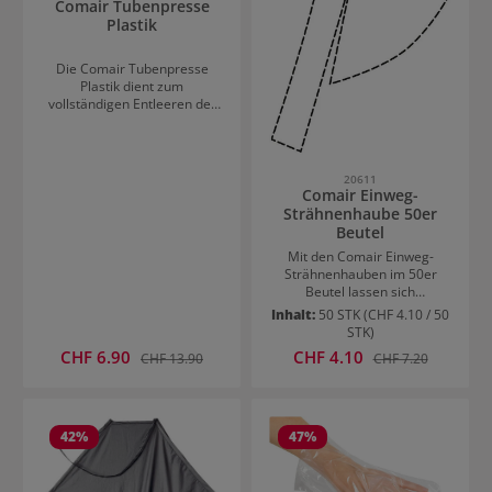
Comair Tubenpresse
Plastik
Die Comair Tubenpresse
Plastik dient zum
vollständigen Entleeren der
Farbtuben. Der Tubeninhalt
wird durch das
Zusammendrücken der Tube
im hinteren Bereich nach
20611
vorne befördert, ohne Reste
Comair Einweg-
zu hinterlassen. Der
Strähnenhaube 50er
Tubeninhalt bleibt länger
Beutel
frisch. Die Comair
Mit den Comair Einweg-
Tubenpresse ist aus
Strähnenhauben im 50er
schwarzem, stabilem Plastik.
Beutel lassen sich
hygienische und effiziente
Inhalt:
50 STK
(CHF 4.10 / 50
Strähnen- und
STK)
Färbebhandlungen
Verkaufspreis:
Verkaufspreis:
CHF 6.90
Regulärer Preis:
CHF 4.10
Regulärer Preis:
CHF 13.90
CHF 7.20
durchführen. Nach der
Verwendung können die
Strähnchenhauben einfach
entsorgt werden.
42
%
47
%