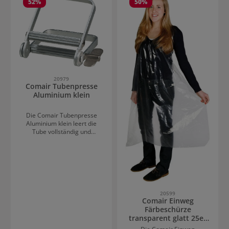
52
%
50
%
20979
Comair Tubenpresse
Aluminium klein
Die Comair Tubenpresse
Aluminium klein leert die
Tube vollständig und
hinterlässt keine Reste, somit
bleibt der Tubeninhalt länger
frisch.
20599
Comair Einweg
Färbeschürze
transparent glatt 25er
Beutel