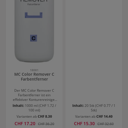
Latexhandschuhe, welche in
drei unterschiedlichen
Größen verfügbar sind.
18081
MC Color Remover C
Farbentferner
Der MC Color Remover C
Farbentferner ist ein
effektiver Konturenreiniger
für die Haut nach
Inhalt:
1000 ml
(CHF 1.72 /
Inhalt:
20 Stk
(CHF 0.77 / 1
Colorationen. Er entfernt
100 ml)
Stk)
Farbrückstände gründlich und
Varianten ab
CHF 8.30
Varianten ab
CHF 14.40
gleichzeitig besonders
schonend. Ideal für saubere
Verkaufspreis:
Verkaufspreis:
CHF 17.20
Regulärer Preis:
CHF 15.30
Regulärer Preis:
CHF 36.20
CHF 32.60
Ergebnisse rund um