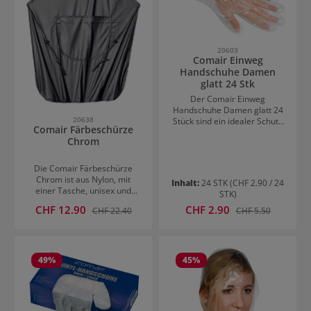
20603
Comair Einweg
Handschuhe Damen
glatt 24 Stk
Der Comair Einweg
Handschuhe Damen glatt 24
20638
Stück sind ein idealer Schutz
Comair Färbeschürze
für die Hände beim
Chrom
Haarefärben im Friseursalon.
Sie schützen die Haut vor
negativen Einwirkungen
Die Comair Färbeschürze
durch Haarfärbemittel.
Chrom ist aus Nylon, mit
Inhalt:
24 STK
(CHF 2.90 / 24
Außerdem helfen sie dabei
einer Tasche, unisex und
STK)
die Hygienestandards zu
wasserabweisend.
Verkaufspreis:
Verkaufspreis:
CHF 12.90
Regulärer Preis:
CHF 2.90
Regulärer Preis:
erfüllen. Die glatten,
CHF 22.40
CHF 5.50
durchsichtigen
Einweghandschuhe aus
Polyethylen sind sowohl für
die rechte als auch die linke
49
%
45
%
Hand der Frauen geeignet.