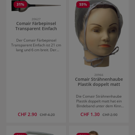
Anwendungen wie Färben
Er ist besonders langlebig.
31
%
55
%
oder Pflegebehandlungen.
Das Material ist
hautfreundlich und einfach
20627
anzuziehen. Für hygienische
Comair Färbepinsel
Sicherheit bei jeder
Transparent Einfach
Anwendung.
Der Comair Färbepinsel
Transparent Einfach ist 21 cm
lang und 6 cm breit. Der
Pinsel hat 10 Reihen und
einen transparenten Griff in
Schwarz oder Flieder. Mit
diesem Färbepinsel können
Haarfarben und Tönungen
20966
Comair Strähnenhaube
professionell aufgetragen
werden.
Plastik doppelt matt
Die Comair Strähnenhaube
Plastik doppelt matt hat ein
Bindeband unter dem Kinn
zur einfachen Fixierung der
Verkaufspreis:
Verkaufspreis:
CHF 2.90
Regulärer Preis:
CHF 1.30
Regulärer Preis:
CHF 4.20
CHF 2.90
Strähnchenhaube.