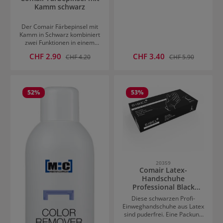
Kamm schwarz
Der Comair Färbepinsel mit
Kamm in Schwarz kombiniert
zwei Funktionen in einem
Werkzeug. Der gesamte
Verkaufspreis:
Verkaufspreis:
CHF 2.90
Regulärer Preis:
CHF 3.40
Regulärer Preis:
CHF 4.20
CHF 5.90
Färbevorgang wird erleichtert
und professionelles Abteilen
von Strähnen und Auftragen
von Haarfarben ist möglich.
Der Färbepinsel aus
52
%
53
%
Kunststoff gehört zur
Grundausstattung aller
Friseure. Für das Auftragen
von allen Haarfarben oder
Haartönungen geeignet.
Ebenso perfekt um eine
Haarkur mit dem Pinsel exakt
und sauber auf das Haar zu
bringen. Mit dem Kamm kann
20359
Comair Latex-
das Mittel gleichmäßig im
Haar verteilt werden.
Handschuhe
Professional Black
Gloves
Diese schwarzen Profi-
Einweghandschuhe aus Latex
sind puderfrei. Eine Packung
enthält 20 Stk.