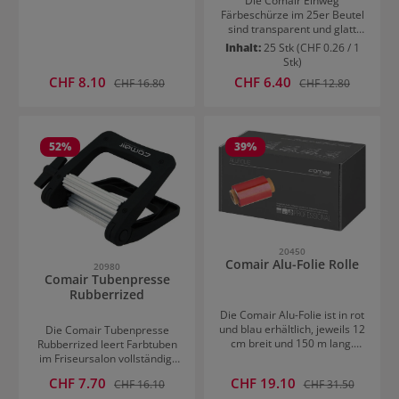
Die Comair Einweg
Färbeschürze im 25er Beutel
sind transparent und glatt
ausgeführt. Die
Inhalt:
25 Stk
(CHF 0.26 / 1
Einwegmantel schützen die
Stk)
Kleidung bei Färbevorgängen.
Verkaufspreis:
Verkaufspreis:
CHF 8.10
Regulärer Preis:
CHF 6.40
Regulärer Preis:
CHF 16.80
CHF 12.80
52
%
39
%
20450
Comair Alu-Folie Rolle
20980
Comair Tubenpresse
Rubberrized
Die Comair Alu-Folie ist in rot
und blau erhältlich, jeweils 12
Die Comair Tubenpresse
cm breit und 150 m lang.
Rubberrized leert Farbtuben
Strähnchenfolie optimal für
im Friseursalon vollständig,
langes und kurzes Haar,
ohne Reste zu hinterlassen.
Verkaufspreis:
Verkaufspreis:
CHF 7.70
Regulärer Preis:
CHF 19.10
Regulärer Preis:
CHF 16.10
CHF 31.50
Färben bis zum Ansatz
Der nach vorne gepresste