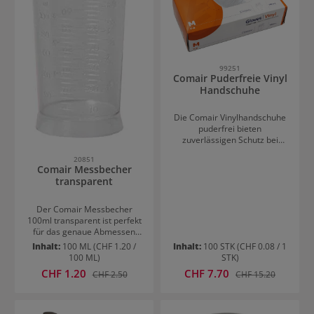
99251
Comair Puderfreie Vinyl
Handschuhe
Die Comair Vinylhandschuhe
puderfrei bieten
zuverlässigen Schutz bei
kosmetischen Anwendungen.
20851
Sie sind für beide Hände
Comair Messbecher
passend und angenehm zu
transparent
tragen. Ideal für Arbeiten mit
minimalem Risiko im Friseur-
und Beautybereich. Die
Der Comair Messbecher
puderfreie Oberfläche sorgt
100ml transparent ist perfekt
für sauberes und
für das genaue Abmessen
hygienisches
von Haarfarben,
Inhalt:
100 ML
(CHF 1.20 /
Inhalt:
100 STK
(CHF 0.08 / 1
Arbeiten.Vielseitig einsetzbar
Oxidationsmitteln und
100 ML)
STK)
& hautfreundlichDie
Fixierungen von Dauerwellen.
Verkaufspreis:
Verkaufspreis:
CHF 1.20
Regulärer Preis:
CHF 7.70
Regulärer Preis:
CHF 2.50
CHF 15.20
Handschuhe sind nicht steril
Er besteht aus einem
und perfekt für den täglichen
stabilen Kunststoff. Der
Einsatz im Salon. Sie eignen
Messbecher ist mit einer
sich für verschiedene
100ml Skala gekennzeichnet.