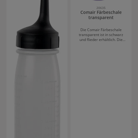
Kunden auch schon zum
Selberfärben zu Hause
20635
verwendet.
Comair Färbeschale
transparent
Die Comair Färbeschale
transparent ist in schwarz
und flieder erhältlich. Die
Färbeschale ist rutschfest,
hat einen Griff und eine
Innenskala bis 200ml.