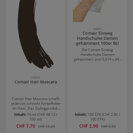
durchsichtig – Leicht zu
befüllen, einfach zu
kontrollieren ? Perfekt
dosierbar – Sauberes und
punktgenaues Auftragen
ohne Verschwendung Ob für
präzise Strähnen,
20601
Comair Einweg
gleichmäßige Farbverläufe
Handschuhe Damen
oder Dauerwellen – mit den
gehämmert 100er Btl
Comair Auftrageflaschen
arbeiten Sie effizient und
Die Comair Einweg
hygienisch.
Handschuhe Damen
gehämmert sind 0,019 x 245
x 290mm groß und
erscheinen im 100er Beutel.
Die Einweghandschuhe aus
18050
Polyethylen kommen dann
Comair Hair Mascara
zum Einsatz, wenn die Hände
vor Haarprodukten geschützt
werden sollen. Handschuhe
sind auch ein wichtiger Teil
Comair Hair Mascara schafft
bei der Erfüllung der
jederzeit schnelle Farbeffekte
Hygienestandards. Die
im Haar. Das Stylingprodukt
Handschuhe sind für rechte
für faszinierende Highlights
Inhalt:
16 ml
(CHF 48.13 /
Inhalt:
100 STK
(CHF 2.90 /
und linke Hand
ist in vielen unterschiedlichen
100 ml)
100 STK)
gleichermaßen geeignet.
Nuancen erhältlich. Comair
Verkaufspreis:
Verkaufspreis:
CHF 7.70
Regulärer Preis:
CHF 2.90
Regulärer Preis:
CHF 16.20
CHF 5.50
Hair Mascara kann auf alle
Haartypen angewandt