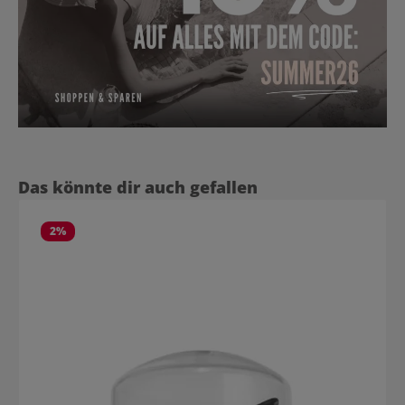
Produktgalerie überspringen
Das könnte dir auch gefallen
2
%