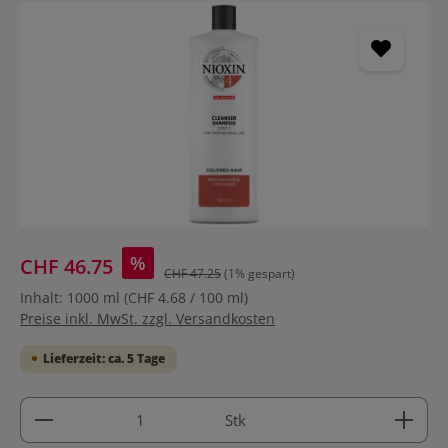
Bildergalerie überspringen
%
CHF 46.75
CHF 47.25
(1% gespart)
Inhalt:
1000 ml
(CHF 4.68 / 100 ml)
Preise inkl. MwSt. zzgl. Versandkosten
Lieferzeit: ca. 5 Tage
Produkt Anzahl: Gib den gewünschten Wert ein ode
Stk