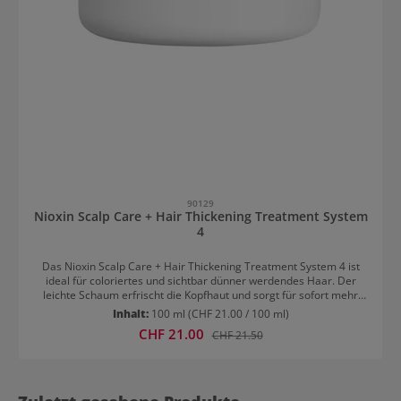
90129
Nioxin Scalp Care + Hair Thickening Treatment System
4
Das Nioxin Scalp Care + Hair Thickening Treatment System 4 ist
ideal für coloriertes und sichtbar dünner werdendes Haar. Der
leichte Schaum erfrischt die Kopfhaut und sorgt für sofort mehr
Volumen, indem er jeder einzelnen Haarsträhne mehr Fülle
Inhalt:
100 ml
(CHF 21.00 / 100 ml)
verleiht. Als letzter Schritt im dreistufigen Nioxin-System stärkt das
Verkaufspreis:
CHF 21.00
Regulärer Preis:
CHF 21.50
Treatment die Haarstruktur und schützt effektiv vor Haarbruch. Es
lässt dein Haar voller und kräftiger erscheinen, während es
gleichzeitig die Kopfhaut revitalisiert. Perfekt für alle, die sich ein
gesundes, voluminöses Haar wünschen.